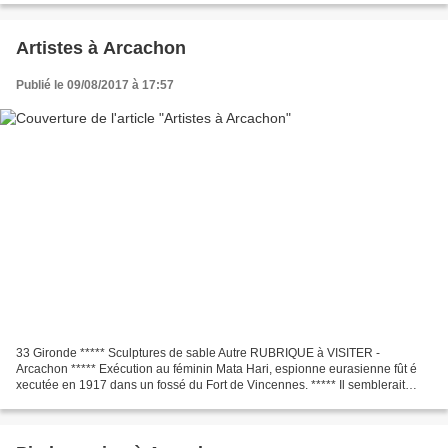
Artistes à Arcachon
Publié le 09/08/2017 à 17:57
33 Gironde ***** Sculptures de sable Autre RUBRIQUE à VISITER -
Arcachon ***** Exécution au féminin Mata Hari, espionne eurasienne fût é
xecutée en 1917 dans un fossé du Fort de Vincennes. ***** Il semblerait
qu'elle ait refusé de se bander les yeux avant...