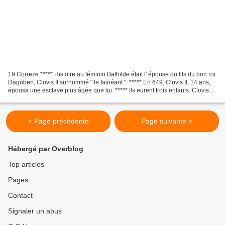
19 Correze ***** Histoire au féminin Bathilde était l' épouse du fils du bon roi
Dagobert, Clovis II surnommé " le fainéant ". ***** En 649, Clovis II, 14 ans,
épousa une esclave plus âgée que lui. ***** Ils eurent trois enfants. Clovis II
mourut à l'âge...
< Page précédente
Page suivante >
Hébergé par Overblog
Top articles
Pages
Contact
Signaler un abus