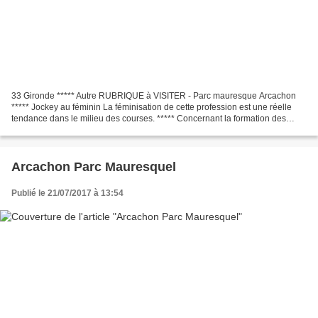
33 Gironde ***** Autre RUBRIQUE à VISITER - Parc mauresque Arcachon
***** Jockey au féminin La féminisation de cette profession est une réelle
tendance dans le milieu des courses. ***** Concernant la formation des
jeunes, les filles représentent 70% des...
Arcachon Parc Mauresquel
Publié le 21/07/2017 à 13:54