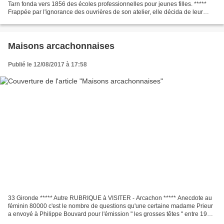
Tarn fonda vers 1856 des écoles professionnelles pour jeunes filles. *****
Frappée par l'ignorance des ouvrières de son atelier, elle décida de leur
enseigner les bases.
Maisons arcachonnaises
Publié le 12/08/2017 à 17:58
33 Gironde ***** Autre RUBRIQUE à VISITER - Arcachon ***** Anecdote au
féminin 80000 c'est le nombre de questions qu'une certaine madame Prieur
a envoyé à Philippe Bouvard pour l'émission " les grosses têtes " entre 1977
et 1998 afin de coller les invités...