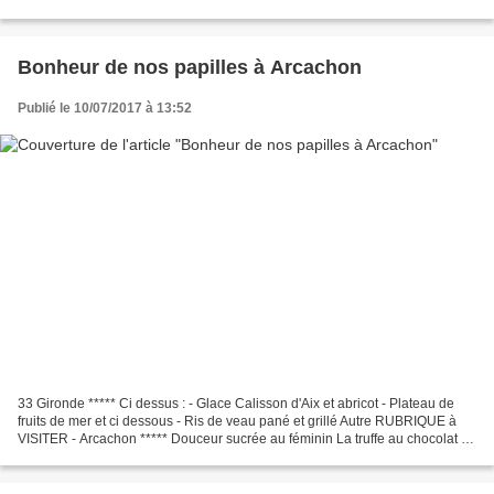
l'entreprise familiale fabriquant...
Bonheur de nos papilles à Arcachon
Publié le 10/07/2017 à 13:52
33 Gironde ***** Ci dessus : - Glace Calisson d'Aix et abricot - Plateau de
fruits de mer et ci dessous - Ris de veau pané et grillé Autre RUBRIQUE à
VISITER - Arcachon ***** Douceur sucrée au féminin La truffe au chocolat a
été inventée par le pâtissier...