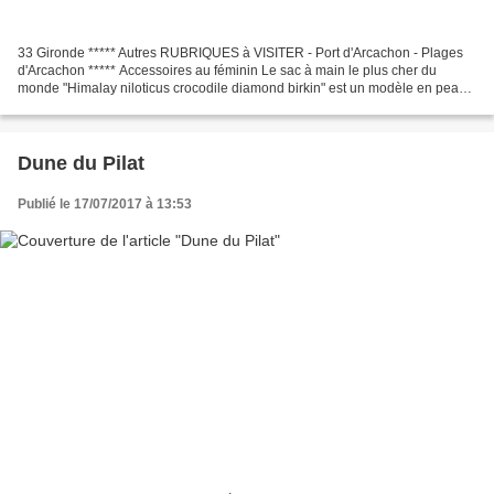
33 Gironde ***** Autres RUBRIQUES à VISITER - Port d'Arcachon - Plages
d'Arcachon ***** Accessoires au féminin Le sac à main le plus cher du
monde "Himalay niloticus crocodile diamond birkin" est un modèle en peau
de crocodile incrusté de diamants signé...
Dune du Pilat
Publié le 17/07/2017 à 13:53