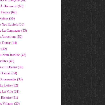
À La Française
(67)
s À Découvrir
(63)
e France
(62)
Ruines
(56)
e Nos Gaulois
(55)
e La Campagne
(53)
 Attractions
(52)
u Douce
(44)
e
(42)
Au Nom Insolite
(42)
olites
(40)
rs Et Oceans
(39)
 D'antan
(34)
 Gourmandes
(33)
 La Loire
(32)
 La Ville
(31)
 Histoire
(31)
s Villages
(30)