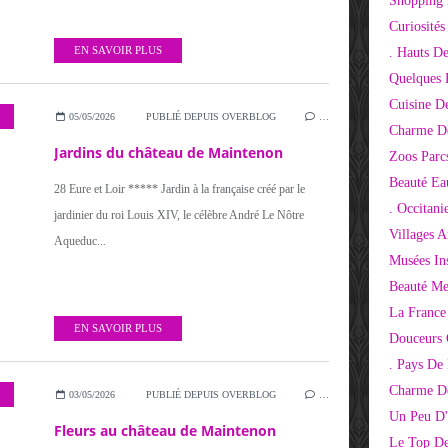
Shopping 
Curiosité
. Hauts D
EN SAVOIR PLUS
Quelques 
Cuisine D
05/05/2026
PUBLIÉ DEPUIS OVERBLOG
…
Charme D
Jardins du château de Maintenon
Zoos Parcs
Beauté Ea
28 Eure et Loir ***** Jardin à la française créé par le
. Occitani
jardinier du roi Louis XIV, le célèbre André Le Nôtre
Villages 
Aqueduc...
Musées Ins
Beauté Me
La France
EN SAVOIR PLUS
Douceurs
. Pays De
Charme De
03/05/2026
PUBLIÉ DEPUIS OVERBLOG
…
Un Peu D'
Fleurs au château de Maintenon
Le Top De