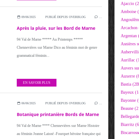
Ajaccio (
Amboise (
09/06/2025
PUBLIÉ DEPUIS OVERBLOG
…
Angoulêm
Après la pluie, sur les Bord de Marne
Arcachon 
Argentan 
94 Val de Marne ***** Au Printemps *****
Asnières s
Chennevières sur Marne Dico au féminin mot de genre
Aubervilli
grammatical féminin...
Aurillac (
Auvers sur
Auxerre (
EN SAVOIR PLUS
Bastia (2B
Bayeux (1
Bayonne (
06/06/2025
PUBLIÉ DEPUIS OVERBLOG
…
Beaune (2
Botanique printanière Bords de Marne
Bellegarde
Biarritz (
94 Val de Marne **** Chennevières sur Marne Histoire
Biscarross
au féminin Jeanne Laisné -Fourquet héroine française qui