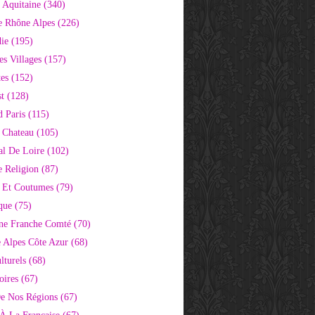
 Aquitaine
(340)
e Rhône Alpes
(226)
ie
(195)
s Villages
(157)
tes
(152)
st
(128)
d Paris
(115)
 Chateau
(105)
al De Loire
(102)
 Religion
(87)
s Et Coutumes
(79)
que
(75)
ne Franche Comté
(70)
e Alpes Côte Azur
(68)
lturels
(68)
oires
(67)
e Nos Régions
(67)