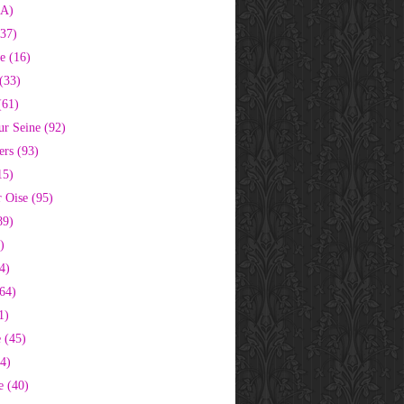
2A)
37)
e (16)
(33)
(61)
ur Seine (92)
ers (93)
15)
 Oise (95)
89)
)
4)
64)
1)
 (45)
64)
e (40)