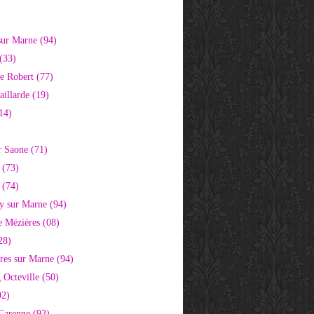
)
sur Marne (94)
(33)
e Robert (77)
aillarde (19)
14)
r Saone (71)
 (73)
 (74)
 sur Marne (94)
e Mézières (08)
28)
res sur Marne (94)
 Octeville (50)
92)
 Garenne (92)