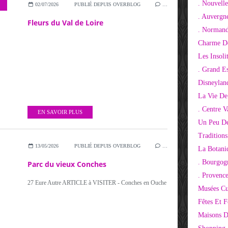
. Nouvelle
02/07/2026
PUBLIÉ DEPUIS OVERBLOG
…
. Auvergn
Fleurs du Val de Loire
. Normand
Charme De
Les Insoli
. Grand E
Disneylan
La Vie De
. Centre V
EN SAVOIR PLUS
Un Peu De
Tradition
13/05/2026
PUBLIÉ DEPUIS OVERBLOG
…
La Botani
. Bourgog
Parc du vieux Conches
. Provenc
27 Eure Autre ARTICLE à VISITER - Conches en Ouche
Musées Cu
Fêtes Et F
Maisons D