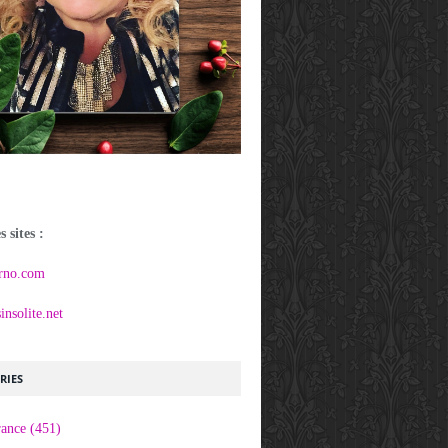
 sites :
rno.com
nsolite.net
RIES
rance
(451)