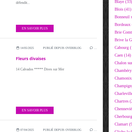
Blaye (33
défendit...
Blois (41)
Bonneuil 
Bordeaux 
EN SAVOIR PLUS
Brie Comt
Brive la G
Cabourg (
14/05/2025
PUBLIÉ DEPUIS OVERBLOG
…
Caen (14)
Fleurs divaises
Chalon su
14 Calvados ***** Dives sur Mer
Chambéry
Chamonix
Champigny
Charlevill
Chartres (
Chenneviè
EN SAVOIR PLUS
Cherbourg
Clamart (
07/04/2025
PUBLIÉ DEPUIS OVERBLOG
…
Clichy la