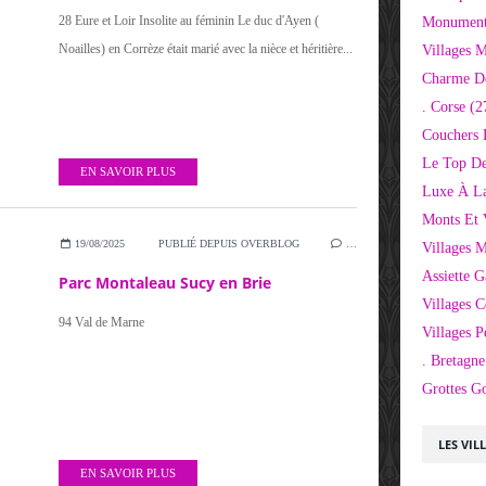
28 Eure et Loir Insolite au féminin Le duc d'Ayen (
Monuments
Noailles) en Corrèze était marié avec la nièce et héritière...
Villages 
Charme D
. Corse
(2
Couchers 
Le Top De
EN SAVOIR PLUS
Luxe À La
Monts Et 
19/08/2025
PUBLIÉ DEPUIS OVERBLOG
…
Villages 
Assiette 
Parc Montaleau Sucy en Brie
Villages C
94 Val de Marne
Villages P
. Bretagne
Grottes G
LES VIL
EN SAVOIR PLUS