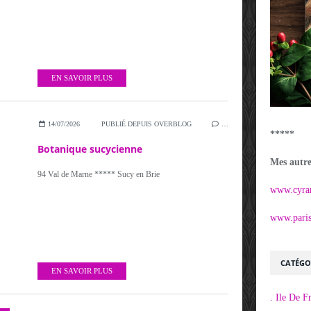
EN SAVOIR PLUS
14/07/2026
PUBLIÉ DEPUIS OVERBLOG
…
*****
Botanique sucycienne
Mes autres
94 Val de Marne ***** Sucy en Brie
www.cyra
www.parisi
CATÉGO
EN SAVOIR PLUS
. Ile De F