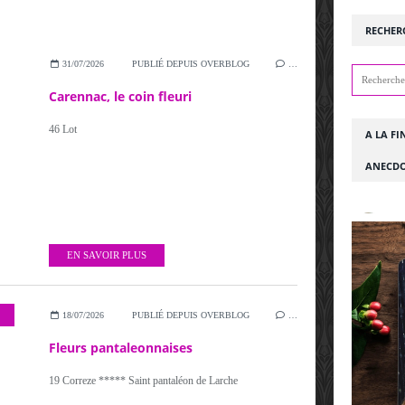
RECHER
31/07/2026
PUBLIÉ DEPUIS OVERBLOG
…
Carennac, le coin fleuri
46 Lot
A LA FI
ANECDO
EN SAVOIR PLUS
18/07/2026
PUBLIÉ DEPUIS OVERBLOG
…
Fleurs pantaleonnaises
19 Correze ***** Saint pantaléon de Larche