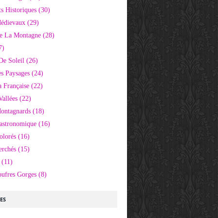
 Historiques
(30)
Médievaux
(29)
e La Montagne
(28)
7)
De Soleil
(26)
s Paysages
(24)
 Française
(22)
Vallées
(22)
Montagnards
(18)
Gastronomique
(16)
olorés
(16)
erchés
(15)
(11)
oufres Gorges
(8)
LES