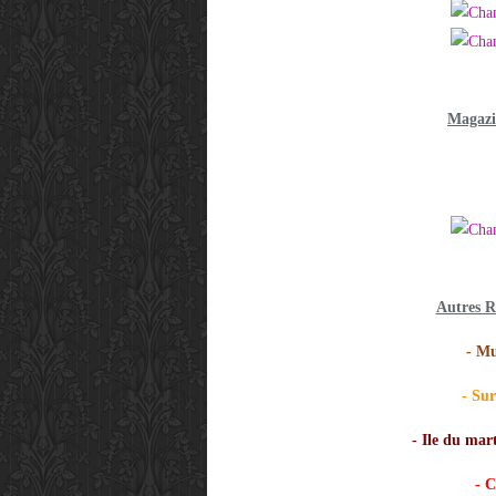
Magazi
Autres 
-
Mus
-
Sur
-
Ile du mart
-
Ch