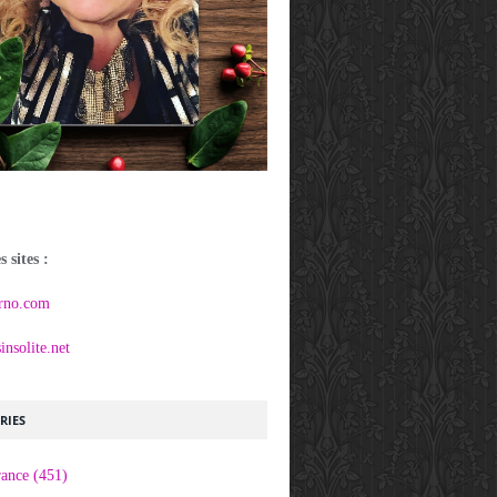
 sites :
rno.com
nsolite.net
RIES
rance
(451)