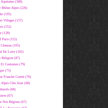
 Aquitaine
(340)
e Rhône Alpes
(226)
ie
(195)
s Villages
(157)
tes
(152)
st
(128)
d Paris
(115)
 Chateau
(105)
al De Loire
(102)
 Religion
(87)
s Et Coutumes
(79)
que
(75)
ne Franche Comté
(70)
e Alpes Côte Azur
(68)
lturels
(68)
oires
(67)
e Nos Régions
(67)