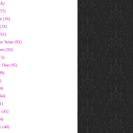
2A)
37)
e (16)
(33)
(61)
ur Seine (92)
ers (93)
15)
 Oise (95)
89)
)
4)
64)
1)
 (45)
64)
e (40)