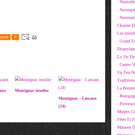
. Nouvelle
. Auvergn
. Normand
Charme De
Les Insoli
epost
0
. Grand E
Disneylan
La Vie De
. Centre V
Un Peu De
Tradition
La Botani
caux
Montignac insolite
. Bourgog
Montignac - Lascaux
. Provenc
(24)
Musées Cu
Fêtes Et F
Maisons D