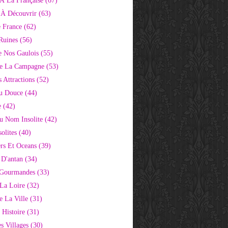
À La Française
(67)
s À Découvrir
(63)
e France
(62)
Ruines
(56)
e Nos Gaulois
(55)
e La Campagne
(53)
 Attractions
(52)
u Douce
(44)
e
(42)
Au Nom Insolite
(42)
olites
(40)
rs Et Oceans
(39)
 D'antan
(34)
 Gourmandes
(33)
 La Loire
(32)
 La Ville
(31)
 Histoire
(31)
s Villages
(30)