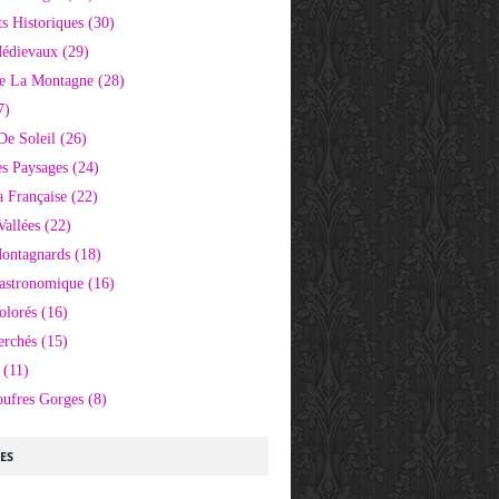
 Historiques
(30)
Médievaux
(29)
e La Montagne
(28)
7)
De Soleil
(26)
s Paysages
(24)
 Française
(22)
Vallées
(22)
Montagnards
(18)
Gastronomique
(16)
olorés
(16)
erchés
(15)
(11)
oufres Gorges
(8)
LES