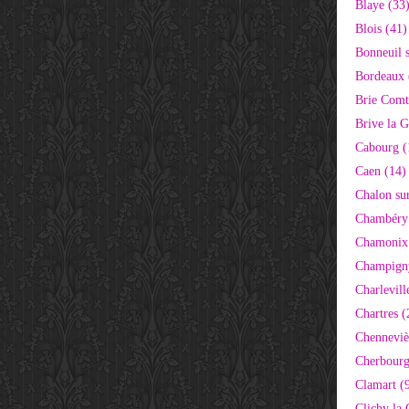
Blaye (33
Blois (41)
Bonneuil 
Bordeaux 
Brie Comt
Brive la G
Cabourg (
Caen (14)
Chalon su
Chambéry
Chamonix
Champigny
Charlevill
Chartres (
Chenneviè
Cherbourg
Clamart (
Clichy la