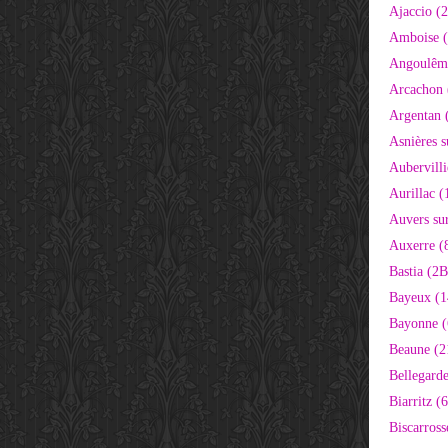
Ajaccio (
Amboise (
Angoulêm
Arcachon 
Argentan 
Asnières s
Aubervilli
Aurillac (
Auvers sur
Auxerre (
Bastia (2B
Bayeux (1
Bayonne (
Beaune (2
Bellegarde
Biarritz (
Biscarross