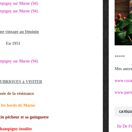
ne vintage au féminin
En 1951
*****
Mes autres
www.cyra
RUBRIQUES à VISITER
www.parisi
ée de la résistance
 les bords de Marne
CATÉGO
in pêcheur et sa guinguette
. Ile De F
ampigny insolite