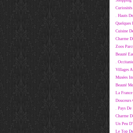
Shopping 
Curiosité
. Hauts D
Quelques 
Cuisine D
Charme D
Zoos Parcs
Beauté Ea
. Occitani
Villages 
Musées Ins
Beauté Me
La France
Douceurs
. Pays De
Charme De
Un Peu D'
Le Top De