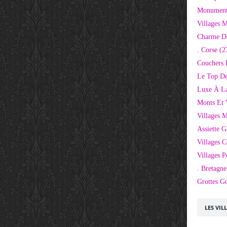
Monuments
Villages 
Charme D
. Corse
(2
Couchers 
Le Top De
Luxe À La
Monts Et 
Villages 
Assiette 
Villages C
Villages P
. Bretagne
Grottes G
LES VIL