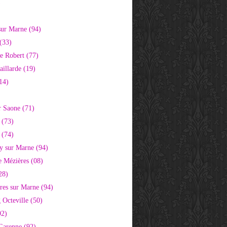
)
sur Marne (94)
(33)
e Robert (77)
aillarde (19)
14)
r Saone (71)
 (73)
 (74)
 sur Marne (94)
e Mézières (08)
28)
res sur Marne (94)
 Octeville (50)
92)
 Garenne (92)