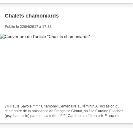
toujours le même...
Chalets chamoniards
Publié le 22/04/2017 à 17:35
74 Haute Savoie ***** Chamonix Centenaire au féminin A l'occasion du
centenaire de la naissance de Françoise Giroud, sa fille Cardine Eliacheff
(psychanaliste) parle de sa mère. ***** Cardine a créé un prix Françoise
Giroud depuis 2012. ***** Autre RUBRIQUE...