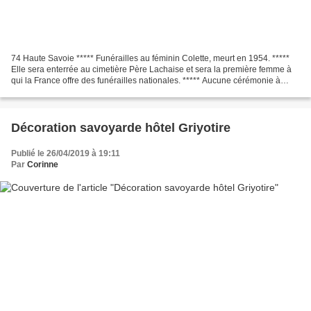
74 Haute Savoie ***** Funérailles au féminin Colette, meurt en 1954. *****
Elle sera enterrée au cimetière Père Lachaise et sera la première femme à
qui la France offre des funérailles nationales. ***** Aucune cérémonie à
l'église cependant, à cause de...
Décoration savoyarde hôtel Griyotire
Publié le 26/04/2019 à 19:11
Par
Corinne