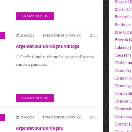
Blaye (33
Blois (41)
EN SAVOIR PLUS
Bonneuil 
Bordeaux 
Brie Comt
28/01/2025
PUBLIÉ DEPUIS OVERBLOG
…
Brive la G
Argentat sur Dordogne Vintage
Cabourg (
Caen (14)
19 Corrèze Gentilé au féminin Les habitantes d'Argentat
Chalon su
sont des argentacoises.
Chambéry
Chamonix
Champigny
Charlevill
EN SAVOIR PLUS
Chartres (
Chenneviè
Cherbourg
27/01/2025
PUBLIÉ DEPUIS OVERBLOG
…
Clamart (
Argentat sur Dordogne
Clichy la