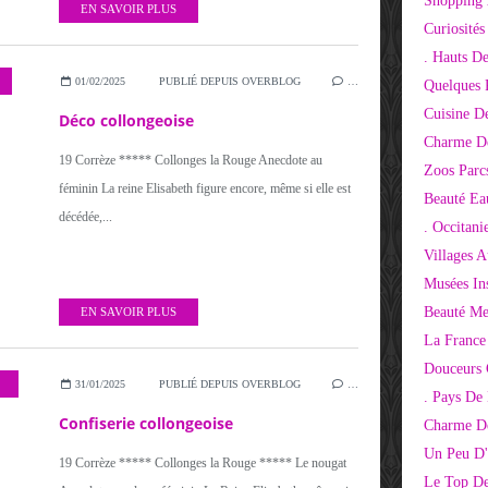
Shopping 
EN SAVOIR PLUS
Curiosité
. Hauts D
01/02/2025
PUBLIÉ DEPUIS OVERBLOG
…
Quelques 
Cuisine D
Déco collongeoise
Charme D
19 Corrèze ***** Collonges la Rouge Anecdote au
Zoos Parcs
féminin La reine Elisabeth figure encore, même si elle est
Beauté Ea
décédée,...
. Occitani
Villages 
Musées Ins
Beauté Me
EN SAVOIR PLUS
La France
Douceurs
31/01/2025
PUBLIÉ DEPUIS OVERBLOG
…
. Pays De
Confiserie collongeoise
Charme De
Un Peu D'
19 Corrèze ***** Collonges la Rouge ***** Le nougat
Le Top De