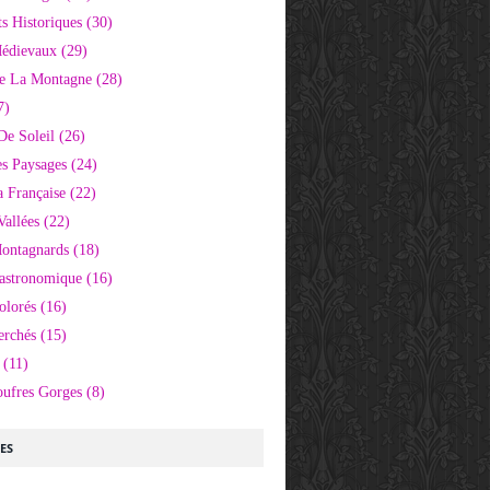
 Historiques
(30)
Médievaux
(29)
e La Montagne
(28)
7)
De Soleil
(26)
s Paysages
(24)
 Française
(22)
Vallées
(22)
Montagnards
(18)
Gastronomique
(16)
olorés
(16)
erchés
(15)
(11)
oufres Gorges
(8)
LES