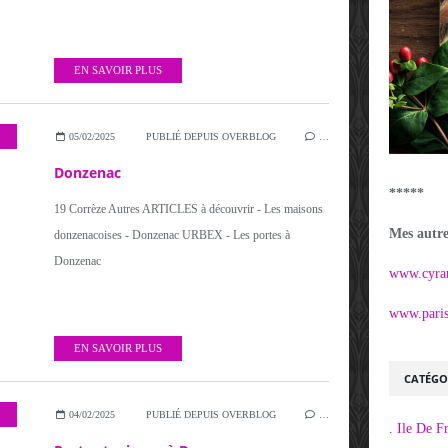
EN SAVOIR PLUS
05/02/2025
PUBLIÉ DEPUIS OVERBLOG
…
Donzenac
*****
19 Corrèze Autres ARTICLES à découvrir - Les maisons
Mes autres
donzenacoises - Donzenac URBEX - Les portes à
Donzenac
www.cyra
www.parisi
EN SAVOIR PLUS
CATÉGO
04/02/2025
PUBLIÉ DEPUIS OVERBLOG
…
. Ile De F