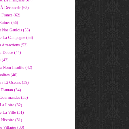
À La Française
(67)
s À Découvrir
(63)
e France
(62)
Ruines
(56)
e Nos Gaulois
(55)
e La Campagne
(53)
 Attractions
(52)
u Douce
(44)
e
(42)
Au Nom Insolite
(42)
olites
(40)
rs Et Oceans
(39)
 D'antan
(34)
 Gourmandes
(33)
 La Loire
(32)
 La Ville
(31)
 Histoire
(31)
s Villages
(30)