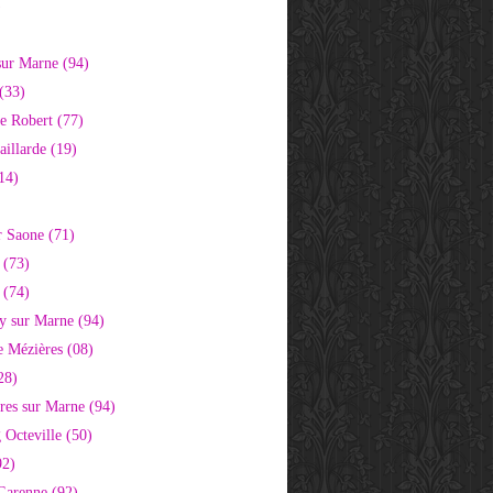
)
sur Marne (94)
(33)
e Robert (77)
aillarde (19)
14)
r Saone (71)
 (73)
 (74)
 sur Marne (94)
e Mézières (08)
28)
res sur Marne (94)
 Octeville (50)
92)
 Garenne (92)