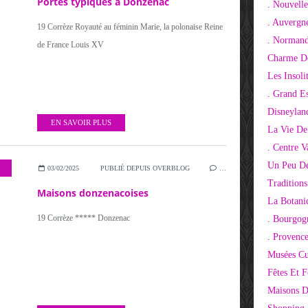
Portes typiques à Donzenac
. Nouvelle
. Auvergn
19 Corrèze Royauté au féminin Marie, la polonaise Reine
. Normand
de France Louis XV
Charme De
Les Insoli
. Grand E
Disneylan
EN SAVOIR PLUS
La Vie De
. Centre V
Un Peu De
03/02/2025
PUBLIÉ DEPUIS OVERBLOG
…
Tradition
Maisons donzenacoises
La Botani
19 Corrèze ***** Donzenac
. Bourgog
. Provenc
Musées Cu
Fêtes Et F
Maisons D