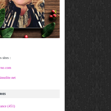
 sites :
rno.com
nsolite.net
RIES
rance
(451)