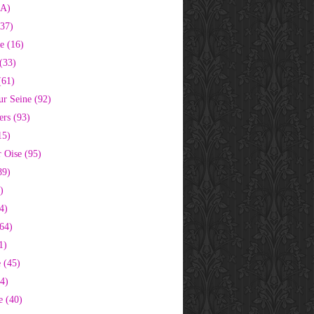
2A)
37)
e (16)
(33)
(61)
ur Seine (92)
ers (93)
15)
 Oise (95)
89)
)
4)
64)
1)
 (45)
64)
e (40)