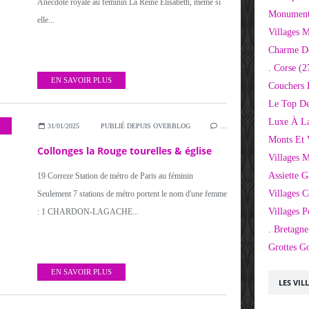
Anecdote royale au féminin La Reine Elisabeth, même si
Monuments
elle...
Villages 
Charme D
. Corse
(2
EN SAVOIR PLUS
Couchers 
Le Top De
Luxe À La
31/01/2025
PUBLIÉ DEPUIS OVERBLOG
…
Monts Et 
Collonges la Rouge tourelles & église
Villages 
Assiette 
19 Correze Station de métro de Paris au féminin
Villages C
Seulement 7 stations de métro portent le nom d'une femme
Villages P
: 1 CHARDON-LAGACHE...
. Bretagne
Grottes G
EN SAVOIR PLUS
LES VIL