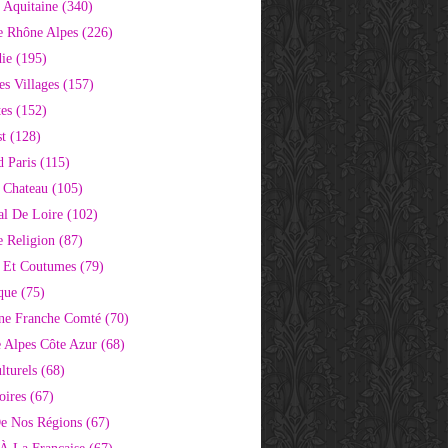
 Aquitaine
(340)
e Rhône Alpes
(226)
ie
(195)
s Villages
(157)
tes
(152)
st
(128)
d Paris
(115)
 Chateau
(105)
al De Loire
(102)
 Religion
(87)
s Et Coutumes
(79)
que
(75)
ne Franche Comté
(70)
e Alpes Côte Azur
(68)
lturels
(68)
oires
(67)
e Nos Régions
(67)