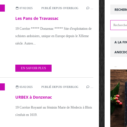
07/02/2025
PUBLIÉ DEPUIS OVERBLOG
…
RECHER
Les Pans de Travassac
19 Corrèze ***** Donzenac ***** Site d'exploitation de
schistes ardoisiers, unique en Europe depuis le XIIeme
A LA FI
siècle. Autres...
ANECDO
EN SAVOIR PLUS
05/02/2025
PUBLIÉ DEPUIS OVERBLOG
…
URBEX à Donzenac
19 Corrèze Royauté au féminin Marie de Medecis à Blois
s'enfuit en 1619.