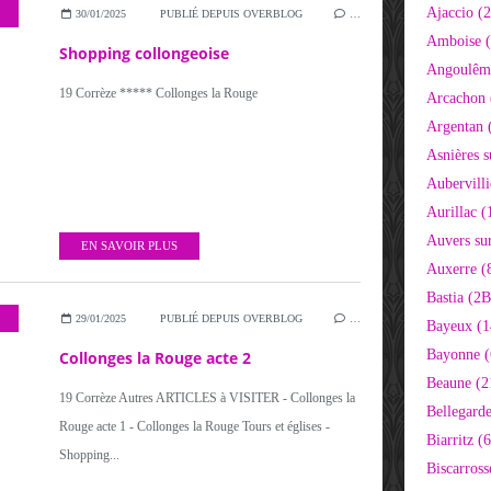
Ajaccio (
30/01/2025
PUBLIÉ DEPUIS OVERBLOG
…
Amboise (
Shopping collongeoise
Angoulêm
19 Corrèze ***** Collonges la Rouge
Arcachon 
Argentan 
Asnières s
Aubervilli
Aurillac (
Auvers sur
EN SAVOIR PLUS
Auxerre (
Bastia (2B
29/01/2025
PUBLIÉ DEPUIS OVERBLOG
…
Bayeux (1
Bayonne (
Collonges la Rouge acte 2
Beaune (2
19 Corrèze Autres ARTICLES à VISITER - Collonges la
Bellegarde
Rouge acte 1 - Collonges la Rouge Tours et églises -
Biarritz (
Shopping...
Biscarross