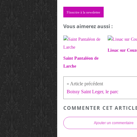
S'inscrire à la newsletter
Vous aimerez aussi :
Lissac sur Couz
Saint Pantaléon de
Larche
Boissy Saint Leger, le parc
COMMENTER CET ARTICL
Ajouter un commentaire