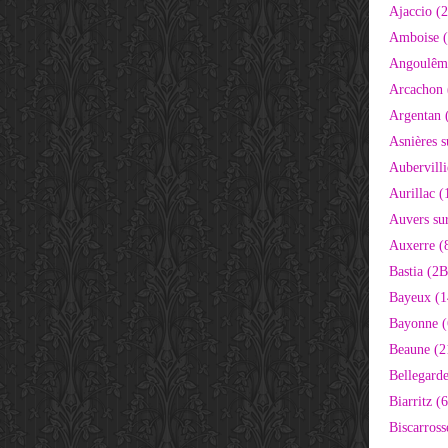
Ajaccio (
Amboise (
Angoulêm
Arcachon 
Argentan 
Asnières s
Aubervilli
Aurillac (
Auvers sur
Auxerre (
Bastia (2B
Bayeux (1
Bayonne (
Beaune (2
Bellegarde
Biarritz (
Biscarross