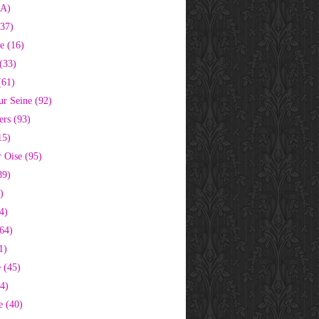
2A)
37)
e (16)
(33)
(61)
ur Seine (92)
ers (93)
15)
 Oise (95)
89)
)
4)
64)
1)
 (45)
64)
e (40)