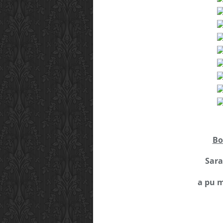
Bo
Sar
a pu m