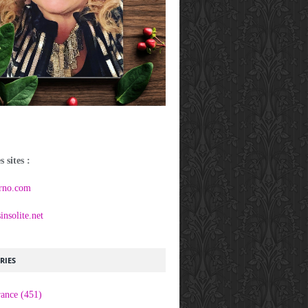
 sites :
rno.com
nsolite.net
RIES
rance
(451)