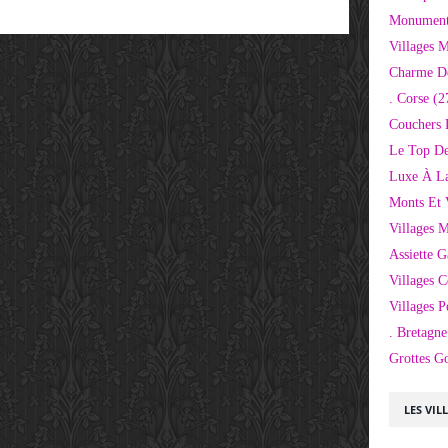
Monuments
Villages 
Charme D
. Corse
(2
Couchers 
Le Top De
Luxe À La
Monts Et 
Villages 
Assiette 
Villages C
Villages P
. Bretagne
Grottes G
LES VIL