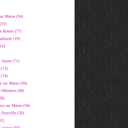
)
sur Marne (94)
(33)
e Robert (77)
aillarde (19)
14)
r Saone (71)
 (73)
 (74)
 sur Marne (94)
e Mézières (08)
28)
res sur Marne (94)
 Octeville (50)
92)
 Garenne (92)