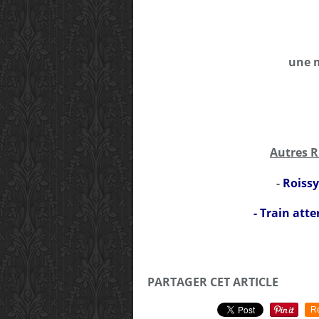
une m
Autres 
-
Roissy
-
Train atte
PARTAGER CET ARTICLE
R