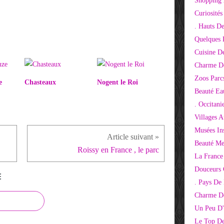
Shopping 
Curiosité
. Hauts D
Quelques 
Cuisine D
Charme D
Zoos Parcs
e
Chasteaux
Nogent le Roi
Beauté Ea
. Occitani
Villages 
Musées Ins
Beauté Me
Roissy en France , le parc
La France
Douceurs
E
. Pays De
Charme De
Un Peu D'
Le Top De