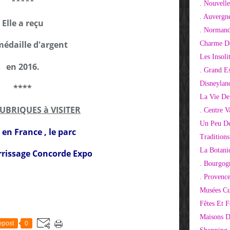
*****
. Nouvelle
. Auvergn
Elle a reçu
. Normand
édaille d'argent
Charme De
Les Insoli
en 2016.
. Grand E
Disneylan
****
La Vie De
RUBRIQUES à VISITER
. Centre V
Un Peu De
 en France , le parc
Tradition
La Botani
rrissage Concorde Expo
. Bourgog
. Provenc
Musées Cu
Fêtes Et F
Maisons D
epost
0