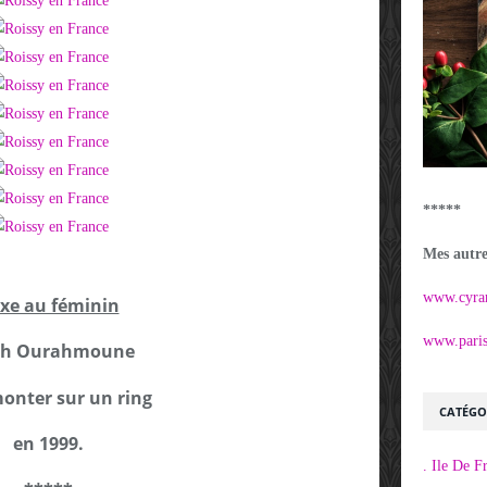
*****
Mes autres
www.cyra
xe au féminin
www.parisi
ah Ourahmoune
onter sur un ring
CATÉGO
en 1999.
. Ile De F