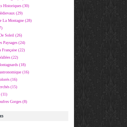
 Historiques
(30)
Médievaux
(29)
e La Montagne
(28)
7)
De Soleil
(26)
s Paysages
(24)
 Française
(22)
Vallées
(22)
Montagnards
(18)
Gastronomique
(16)
olorés
(16)
erchés
(15)
(11)
oufres Gorges
(8)
LES