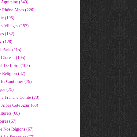
 Aquitaine
(340)
e Rhône Alpes
(226)
ie
(195)
s Villages
(157)
tes
(152)
st
(128)
d Paris
(115)
 Chateau
(105)
al De Loire
(102)
 Religion
(87)
s Et Coutumes
(79)
que
(75)
ne Franche Comté
(70)
e Alpes Côte Azur
(68)
lturels
(68)
oires
(67)
e Nos Régions
(67)