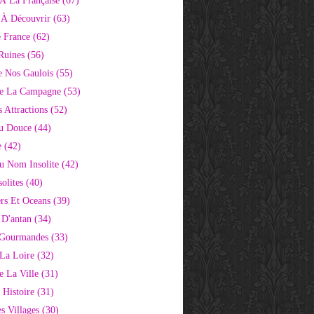
À La Française
(67)
s À Découvrir
(63)
e France
(62)
Ruines
(56)
e Nos Gaulois
(55)
e La Campagne
(53)
 Attractions
(52)
u Douce
(44)
e
(42)
Au Nom Insolite
(42)
olites
(40)
rs Et Oceans
(39)
 D'antan
(34)
 Gourmandes
(33)
 La Loire
(32)
 La Ville
(31)
 Histoire
(31)
s Villages
(30)