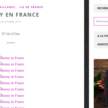
,
VILLAGES
. ILE DE FRANCE
RECHER
Y EN FRANCE
28 OCTOBRE 2019
95 Val d'Oise
A LA FI
*****
ANECDO