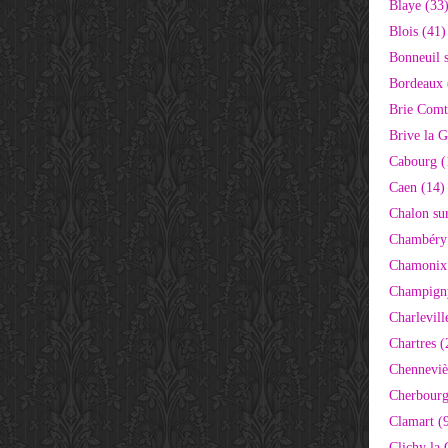
Blaye (33
Blois (41)
Bonneuil 
Bordeaux 
Brie Comt
Brive la G
Cabourg (
Caen (14)
Chalon su
Chambéry
Chamonix
Champigny
Charlevill
Chartres (
Chenneviè
Cherbourg
Clamart (
Clichy la