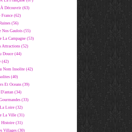
À La Française
(67)
s À Découvrir
(63)
e France
(62)
Ruines
(56)
e Nos Gaulois
(55)
e La Campagne
(53)
 Attractions
(52)
u Douce
(44)
e
(42)
Au Nom Insolite
(42)
olites
(40)
rs Et Oceans
(39)
 D'antan
(34)
 Gourmandes
(33)
 La Loire
(32)
 La Ville
(31)
 Histoire
(31)
s Villages
(30)