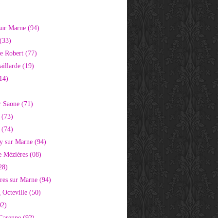
)
sur Marne (94)
(33)
e Robert (77)
aillarde (19)
14)
r Saone (71)
 (73)
 (74)
 sur Marne (94)
e Mézières (08)
28)
res sur Marne (94)
 Octeville (50)
92)
 Garenne (92)