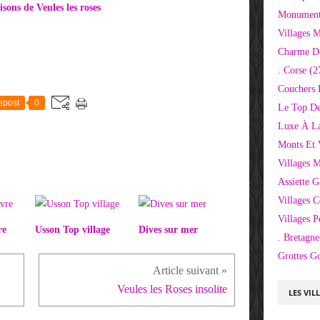
sons de Veules les roses
Monuments
Villages 
Charme D
. Corse
(2
Couchers 
epost
0
Le Top De
Luxe À La
Monts Et 
Villages 
Assiette 
Villages C
Villages P
re
Usson Top village
Dives sur mer
. Bretagne
Grottes G
Veules les Roses insolite
LES VIL