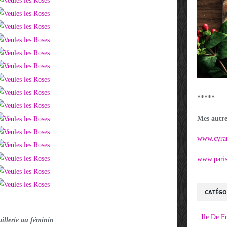
*****
Mes autres
www.cyra
www.parisi
CATÉGO
. Ile De F
aillerie au féminin