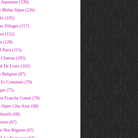
 Aquitaine
(339)
e Rhône Alpes
(226)
ie
(195)
s Villages
(157)
tes
(152)
st
(128)
d Paris
(115)
 Chateau
(105)
al De Loire
(102)
 Religion
(87)
s Et Coutumes
(79)
que
(75)
ne Franche Comté
(70)
e Alpes Côte Azur
(68)
lturels
(68)
oires
(67)
e Nos Régions
(67)