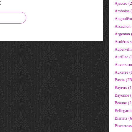
E
Ajaccio (
Amboise (
Angoulêm
Arcachon 
Argentan 
Asnières s
Aubervilli
Aurillac (
Auvers sur
Auxerre (
Bastia (2B
Bayeux (1
Bayonne (
Beaune (2
Bellegarde
Biarritz (
Biscarross