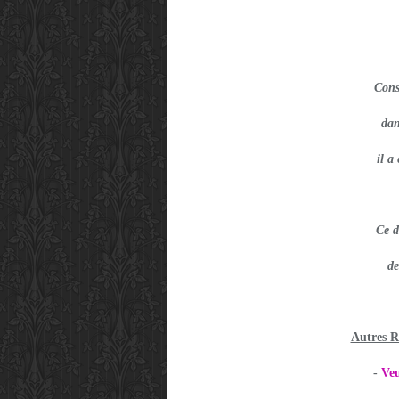
Cons
dan
il a
Ce d
de
Autres 
-
Veu