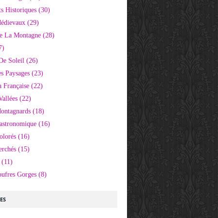
 Historiques
(30)
Médievaux
(29)
e La Montagne
(28)
7)
De Soleil
(26)
s Paysages
(23)
 Française
(22)
Vallées
(22)
Montagnards
(18)
Gastronomique
(16)
olorés
(16)
erchés
(15)
(11)
oufres Gorges
(8)
LES