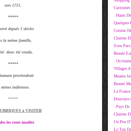
Shopping 
vers 1715.
Curiosité
. Hauts D
*****
Quelques 
ervé depuis 3 siècles
Cuisine D
Charme D
s la même famille,
Zoos Parcs
 été donc été vendu.
Beauté Ea
. Occitani
*****
Villages 
iamant proviendrait
Musées Ins
Beauté Me
 mines indiennes.
La France
*****
Douceurs
. Pays De
RUBRIQUES à VISITER
Charme De
Un Peu D'
les les roses insolite
Le Top De