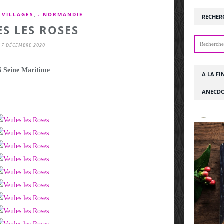
,
 VILLAGES
. NORMANDIE
RECHER
ES LES ROSES
17 DÉCEMBRE 2020
6 Seine Maritime
A LA FI
ANECDO