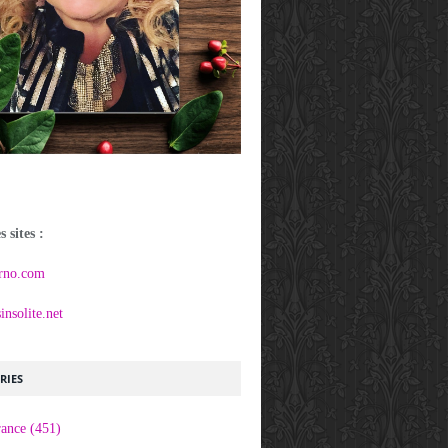
 sites :
rno.com
nsolite.net
RIES
rance
(451)