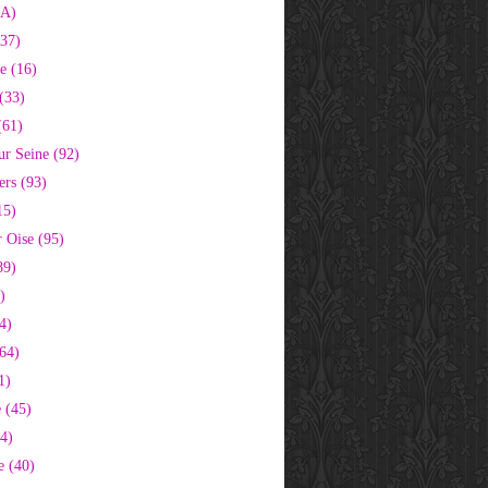
2A)
37)
e (16)
(33)
(61)
ur Seine (92)
ers (93)
15)
 Oise (95)
89)
)
4)
64)
1)
 (45)
64)
e (40)