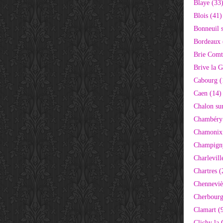
Blaye (33
Blois (41)
Bonneuil 
Bordeaux 
Brie Comt
Brive la G
Cabourg (
Caen (14)
Chalon su
Chambéry
Chamonix
Champigny
Charlevill
Chartres (
Chenneviè
Cherbourg
Clamart (
Clichy la