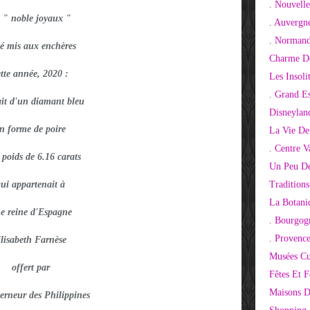
. Nouvelle
 " noble joyaux "
. Auvergn
. Normand
té mis aux enchères
Charme De
ette année, 2020 :
Les Insoli
. Grand E
agit d'un diamant bleu
Disneylan
n forme de poire
La Vie De
. Centre V
 poids de 6.16 carats
Un Peu De
ui appartenait à
Tradition
La Botani
e reine d'Espagne
. Bourgog
. Provenc
lisabeth Farnèse
Musées Cu
offert par
Fêtes Et F
Maisons D
erneur des Philippines