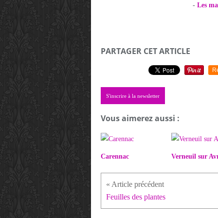
-
Les mai
PARTAGER CET ARTICLE
R
S'inscrire à la newsletter
Vous aimerez aussi :
Carennac
Verneuil sur Av
Feuilles des plantes