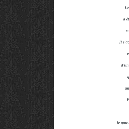
Le
a é
c
Il s'
e
d'un
q
un
E
le gouv