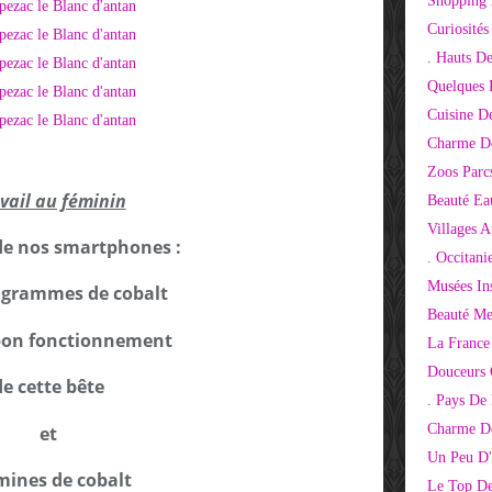
Shopping 
Curiosité
. Hauts D
Quelques 
Cuisine D
Charme D
Zoos Parcs
vail au féminin
Beauté Ea
Villages 
de nos smartphones :
. Occitani
Musées Ins
8 grammes de cobalt
Beauté Me
 bon fonctionnement
La France
Douceurs
de cette bête
. Pays De
Charme De
et
Un Peu D'
mines de cobalt
Le Top De