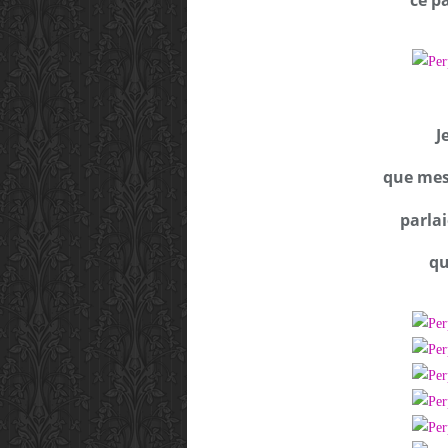
ce p
J
que mes
parlai
qu