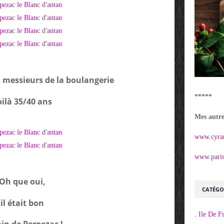
s messieurs de la boulangerie
*****
oilà 35/40 ans
Mes autres
www.cyra
www.parisi
Oh que oui,
CATÉGO
il était bon
. Ile De F