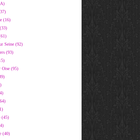
2A)
37)
e (16)
(33)
(61)
ur Seine (92)
ers (93)
15)
 Oise (95)
89)
)
4)
64)
1)
 (45)
64)
e (40)