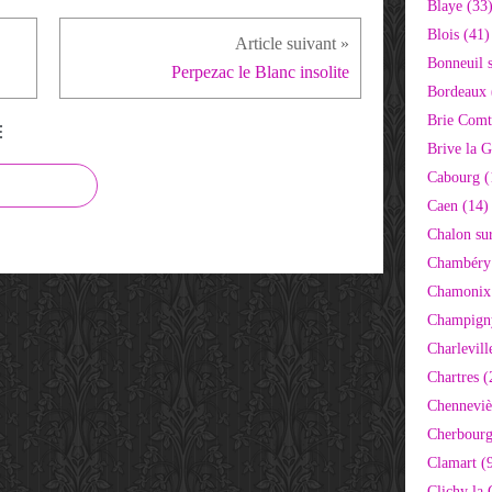
Blaye (33
Blois (41)
Bonneuil 
Perpezac le Blanc insolite
Bordeaux 
Brie Comt
E
Brive la G
Cabourg (
Caen (14)
Chalon su
Chambéry
Chamonix
Champigny
Charlevill
Chartres (
Chenneviè
Cherbourg
Clamart (
Clichy la