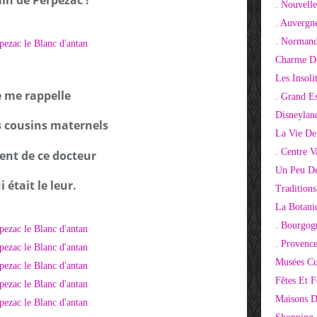
ain de Perpezac !
. Nouvelle
. Auvergn
. Normand
Charme De
Les Insoli
e me rappelle
. Grand E
Disneylan
 cousins maternels
La Vie De
. Centre V
ent de ce docteur
Un Peu De
i était le leur.
Tradition
La Botani
. Bourgog
. Provenc
Musées Cu
Fêtes Et F
Maisons D