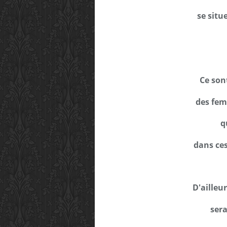
se situ
Ce son
des fem
q
dans ces
D'ailleu
sera