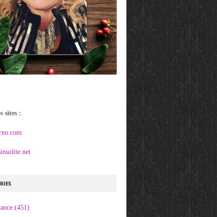
 sites :
rno.com
nsolite.net
RIES
rance
(451)