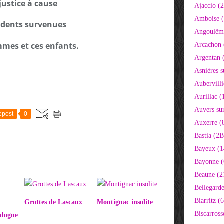
justice à cause
Ajaccio (
Amboise (
idents survenues
Angoulêm
mmes et ces enfants.
Arcachon 
Argentan 
Asnières s
Aubervilli
Aurillac (
Auvers sur
epost
0
Auxerre (
Bastia (2B
Bayeux (1
Bayonne (
Beaune (2
Bellegarde
Biarritz (
Grottes de Lascaux
Montignac insolite
Biscarross
rdogne