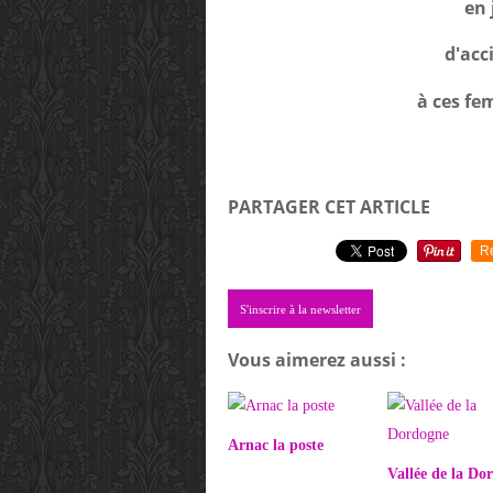
en 
d'acc
à ces fe
PARTAGER CET ARTICLE
R
S'inscrire à la newsletter
Vous aimerez aussi :
Arnac la poste
Vallée de la Do