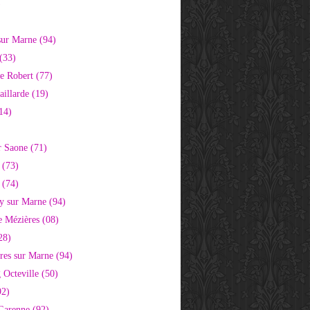
)
sur Marne (94)
(33)
e Robert (77)
aillarde (19)
14)
r Saone (71)
 (73)
 (74)
 sur Marne (94)
e Mézières (08)
28)
res sur Marne (94)
 Octeville (50)
92)
 Garenne (92)