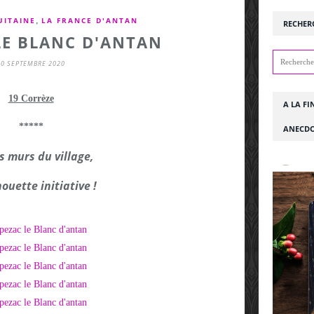
,
UITAINE
LA FRANCE D'ANTAN
RECHER
LE BLANC D'ANTAN
20 SEPTEMBRE 2020
19 Corrèze
A LA FI
*****
ANECDO
s murs du village,
houette initiative !