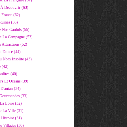
À La Française
(67)
s À Découvrir
(63)
e France
(62)
Ruines
(56)
e Nos Gaulois
(55)
e La Campagne
(53)
 Attractions
(52)
u Douce
(44)
Au Nom Insolite
(43)
e
(42)
olites
(40)
rs Et Oceans
(39)
 D'antan
(34)
 Gourmandes
(33)
 La Loire
(32)
 La Ville
(31)
 Histoire
(31)
s Villages
(30)