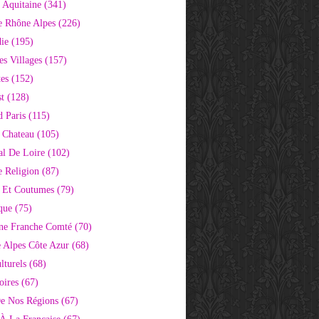
 Aquitaine
(341)
e Rhône Alpes
(226)
ie
(195)
s Villages
(157)
tes
(152)
st
(128)
d Paris
(115)
 Chateau
(105)
al De Loire
(102)
 Religion
(87)
s Et Coutumes
(79)
que
(75)
ne Franche Comté
(70)
e Alpes Côte Azur
(68)
lturels
(68)
oires
(67)
e Nos Régions
(67)