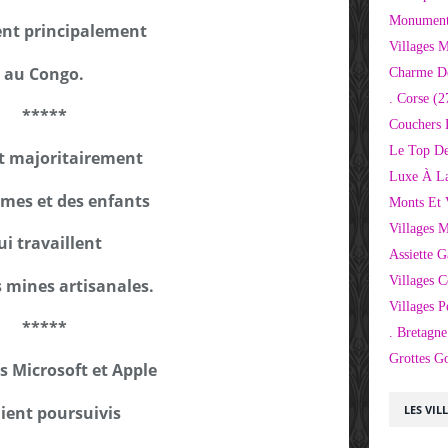
Monuments
ent principalement
Villages 
au Congo.
Charme D
. Corse
(2
*****
Couchers 
Le Top De
t majoritairement
Luxe À La
mes et des enfants
Monts Et 
Villages 
ui travaillent
Assiette 
Villages C
 mines artisanales.
Villages P
*****
. Bretagne
Grottes G
rs Microsoft et Apple
ient poursuivis
LES VIL