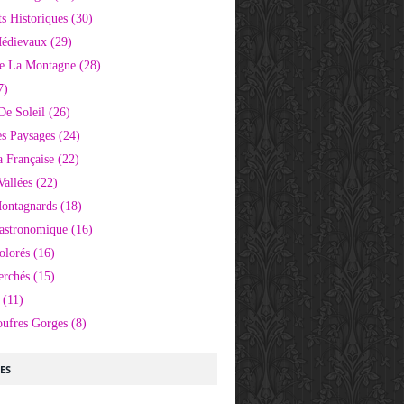
 Historiques
(30)
Médievaux
(29)
e La Montagne
(28)
7)
De Soleil
(26)
s Paysages
(24)
 Française
(22)
Vallées
(22)
Montagnards
(18)
Gastronomique
(16)
olorés
(16)
erchés
(15)
(11)
oufres Gorges
(8)
LES