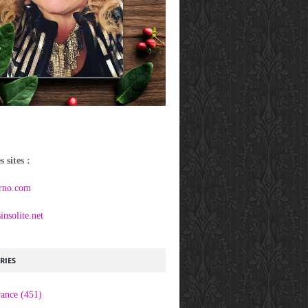
 sites :
rno.com
nsolite.net
RIES
rance
(451)