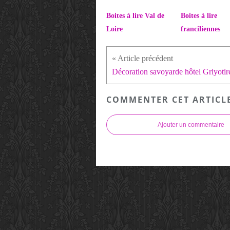
Boites à lire Val de
Boites à lire
Loire
franciliennes
Décoration savoyarde hôtel Griyotir
COMMENTER CET ARTICL
Ajouter un commentaire