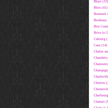
Blaye (33
Blois (41)
Bonneuil 
Bordeaux 
Brie Comt
Brive la G
Cabourg (
Caen (14)
Chalon su
Chambéry
Chamonix
Champigny
Charlevill
Chartres (
Chenneviè
Cherbourg
Clamart (
Clichy la