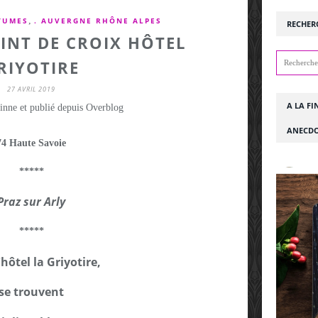
,
TUMES
. AUVERGNE RHÔNE ALPES
RECHER
INT DE CROIX HÔTEL
RIYOTIRE
27 AVRIL 2019
A LA FI
inne et publié depuis Overblog
ANECDO
74 Haute Savoie
*****
Praz sur Arly
*****
hôtel la Griyotire,
se trouvent