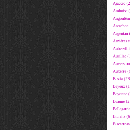
Ajaccio (
Amboise (
Angoulêm
Arcachon 
Argentan 
Asnières s
Aubervilli
Aurillac (
Auvers sur
Auxerre (
Bastia (2B
Bayeux (1
Bayonne (
Beaune (2
Bellegarde
Biarritz (
Biscarross