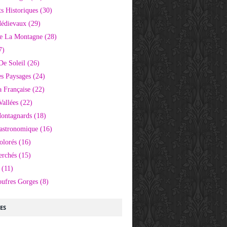
 Historiques
(30)
Médievaux
(29)
e La Montagne
(28)
7)
De Soleil
(26)
s Paysages
(24)
 Française
(22)
Vallées
(22)
Montagnards
(18)
Gastronomique
(16)
olorés
(16)
erchés
(15)
(11)
oufres Gorges
(8)
LES