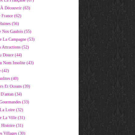
À La Française
(67)
s À Découvrir
(63)
e France
(62)
Ruines
(56)
e Nos Gaulois
(55)
e La Campagne
(53)
 Attractions
(52)
u Douce
(44)
Au Nom Insolite
(43)
e
(42)
olites
(40)
rs Et Oceans
(39)
 D'antan
(34)
 Gourmandes
(33)
 La Loire
(32)
 La Ville
(31)
 Histoire
(31)
s Villages
(30)