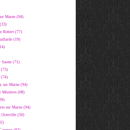
)
sur Marne (94)
(33)
e Robert (77)
aillarde (19)
14)
r Saone (71)
 (73)
 (74)
 sur Marne (94)
e Mézières (08)
28)
res sur Marne (94)
 Octeville (50)
92)
 Garenne (92)