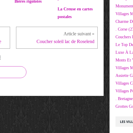
Bières rigolotes
Monuments
La Creuse en cartes
Villages 
postales
Charme D
. Corse
(2
Couchers 
e
Coucher soleil lac de Roselend
Le Top De
Luxe À La
E
Monts Et 
Villages 
Assiette 
Villages C
Villages P
. Bretagne
Grottes G
LES VIL