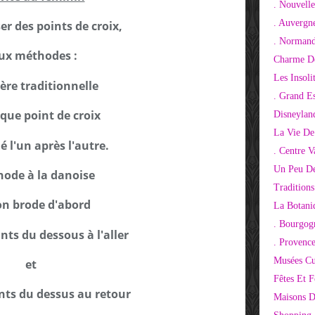
. Nouvelle
. Auvergn
er des points de croix,
. Normand
ux méthodes :
Charme De
Les Insoli
ère traditionnelle
. Grand E
que point de croix
Disneylan
La Vie De
é l'un après l'autre.
. Centre V
Un Peu De
hode à la danoise
Tradition
on brode d'abord
La Botani
. Bourgog
nts du dessous à l'aller
. Provenc
Musées Cu
et
Fêtes Et F
nts du dessus au retour
Maisons D