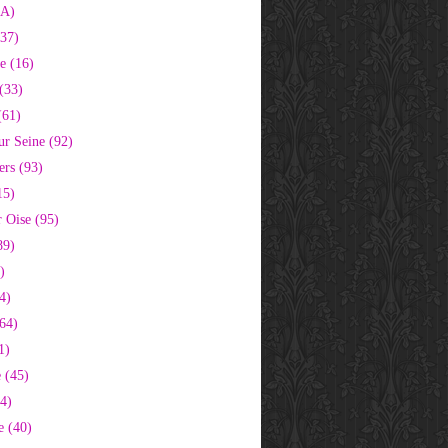
2A)
37)
e (16)
(33)
(61)
ur Seine (92)
ers (93)
15)
 Oise (95)
89)
)
4)
64)
1)
 (45)
64)
e (40)