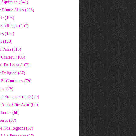
 Aquitaine
(341)
e Rhône Alpes
(226)
ie
(195)
s Villages
(157)
tes
(152)
st
(128)
d Paris
(115)
 Chateau
(105)
al De Loire
(102)
 Religion
(87)
s Et Coutumes
(79)
que
(75)
ne Franche Comté
(70)
e Alpes Côte Azur
(68)
lturels
(68)
oires
(67)
e Nos Régions
(67)