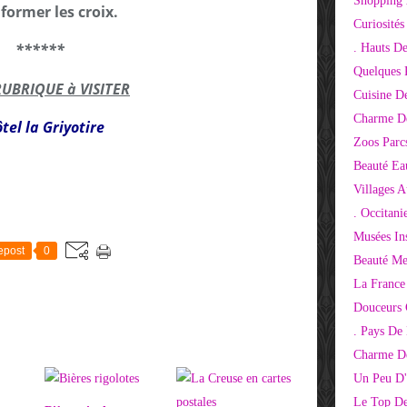
Shopping 
former les croix.
Curiosité
******
. Hauts D
Quelques 
RUBRIQUE à VISITER
Cuisine D
Charme D
tel la Griyotire
Zoos Parcs
Beauté Ea
Villages 
. Occitani
Musées Ins
epost
0
Beauté Me
La France
Douceurs
. Pays De
Charme De
Un Peu D'
Le Top De