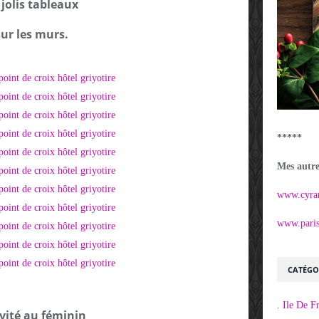
 jolis tableaux
sur les murs.
*****
Mes autres
www.cyra
www.parisi
CATÉGO
. Ile De F
vité au féminin