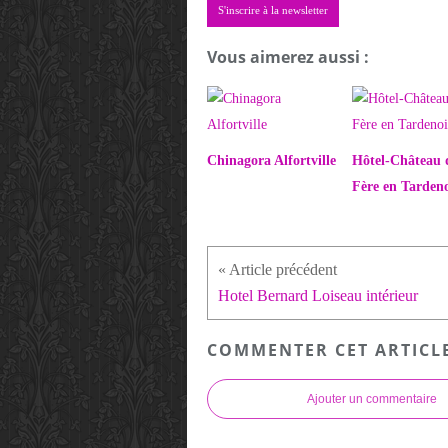
S'inscrire à la newsletter
Vous aimerez aussi :
Chinagora Alfortville
Hôtel-Château 
Fère en Tardeno
Hotel Bernard Loiseau intérieur
COMMENTER CET ARTICL
Ajouter un commentaire