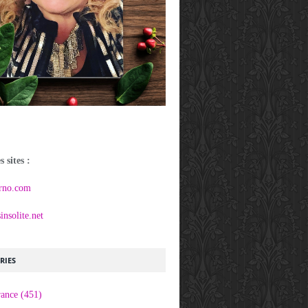
 sites :
rno.com
nsolite.net
RIES
rance
(451)