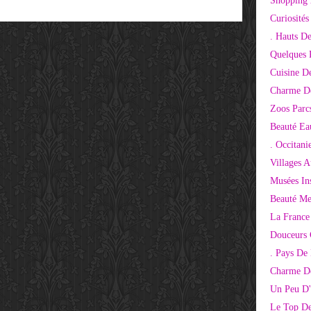
Shopping 
Curiosité
. Hauts D
Quelques 
Cuisine D
Charme D
Zoos Parcs
Beauté Ea
. Occitani
Villages 
Musées Ins
Beauté Me
La France
Douceurs
. Pays De
Charme De
Un Peu D'
Le Top De