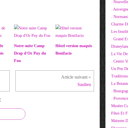
. Nouvelle
. Auvergn
. Normand
Charme De
Les Insoli
. Grand E
de
Notre suite Camp
Hôtel version maquis
Disneylan
is
Drap d'Or Puy du
Bonifacio
La Vie De
Fou
. Centre V
Un Peu De
Tradition
La Botani
Saulieu
. Bourgog
. Provenc
E
Musées Cu
Fêtes Et F
Maisons D