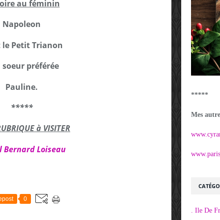
oire au féminin
Napoleon
t le Petit Trianon
a soeur préférée
Pauline.
*****
*****
Mes autres
RUBRIQUE à VISITER
www.cyra
l Bernard Loiseau
www.parisi
CATÉGO
epost
0
. Ile De F