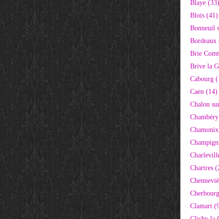
Blaye (33
Blois (41)
Bonneuil 
Bordeaux 
Brie Comt
Brive la G
Cabourg (
Caen (14)
Chalon su
Chambéry
Chamonix
Champigny
Charlevill
Chartres (
Chenneviè
Cherbourg
Clamart (
Clichy la