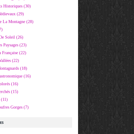
 Historiques
(30)
Médievaux
(29)
e La Montagne
(28)
7)
De Soleil
(26)
s Paysages
(23)
 Française
(22)
Vallées
(22)
Montagnards
(18)
Gastronomique
(16)
olorés
(16)
erchés
(15)
(11)
oufres Gorges
(7)
LES