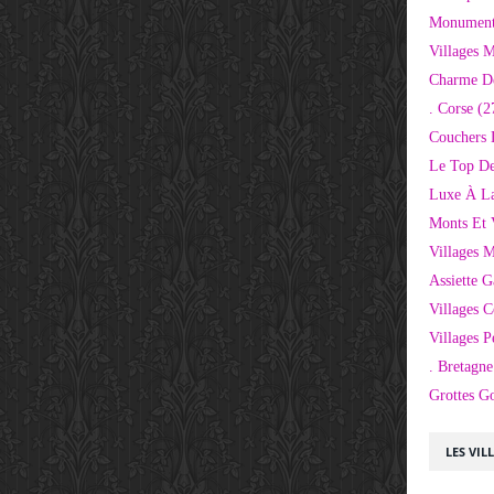
Monuments
Villages 
Charme D
. Corse
(2
Couchers 
Le Top De
Luxe À La
Monts Et 
Villages 
Assiette 
Villages C
Villages P
. Bretagne
Grottes G
LES VIL