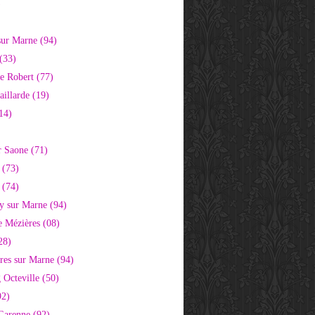
)
sur Marne (94)
(33)
e Robert (77)
aillarde (19)
14)
r Saone (71)
 (73)
 (74)
 sur Marne (94)
e Mézières (08)
28)
res sur Marne (94)
 Octeville (50)
92)
 Garenne (92)