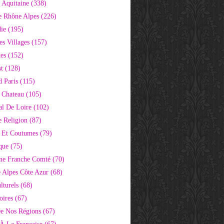
 Aquitaine
(338)
e Rhône Alpes
(226)
ie
(195)
s Villages
(157)
tes
(152)
st
(128)
d Paris
(115)
 Chateau
(105)
al De Loire
(102)
 Religion
(87)
s Et Coutumes
(79)
que
(75)
ne Franche Comté
(70)
e Alpes Côte Azur
(68)
lturels
(68)
oires
(67)
e Nos Régions
(67)