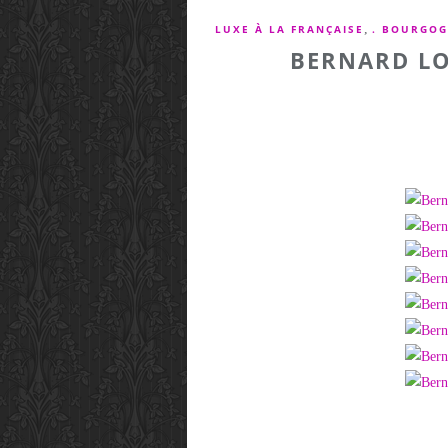
,
LUXE À LA FRANÇAISE
. BOURGOG
BERNARD LO