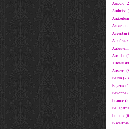
Ajaccio (
Amboise (
Angoulêm
Arcachon 
Argentan 
Asnières s
Aubervilli
Aurillac (
Auvers sur
Auxerre (
Bastia (2B
Bayeux (1
Bayonne (
Beaune (2
Bellegarde
Biarritz (
Biscarross