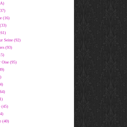
2A)
37)
e (16)
(33)
(61)
ur Seine (92)
ers (93)
15)
 Oise (95)
89)
)
4)
64)
1)
 (45)
64)
e (40)