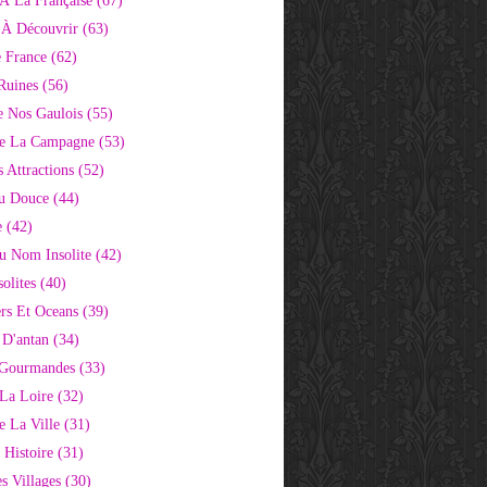
À La Française
(67)
s À Découvrir
(63)
e France
(62)
Ruines
(56)
e Nos Gaulois
(55)
e La Campagne
(53)
 Attractions
(52)
u Douce
(44)
e
(42)
Au Nom Insolite
(42)
olites
(40)
rs Et Oceans
(39)
 D'antan
(34)
 Gourmandes
(33)
 La Loire
(32)
 La Ville
(31)
 Histoire
(31)
s Villages
(30)