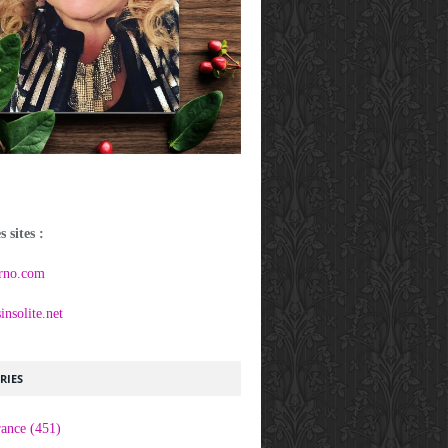
 sites :
rno.com
nsolite.net
RIES
rance
(451)