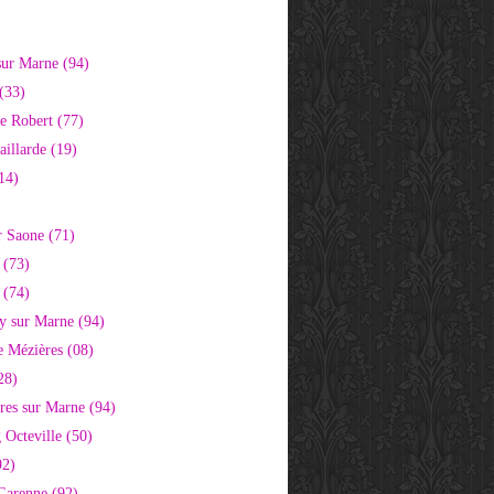
)
sur Marne (94)
(33)
e Robert (77)
aillarde (19)
14)
r Saone (71)
 (73)
 (74)
 sur Marne (94)
e Mézières (08)
28)
res sur Marne (94)
 Octeville (50)
92)
 Garenne (92)