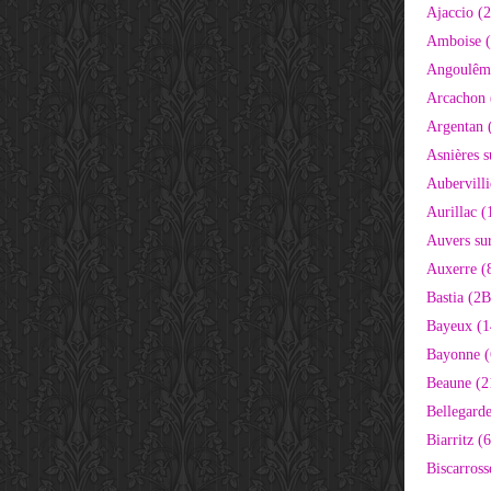
Ajaccio (
Amboise (
Angoulêm
Arcachon 
Argentan 
Asnières s
Aubervilli
Aurillac (
Auvers sur
Auxerre (
Bastia (2B
Bayeux (1
Bayonne (
Beaune (2
Bellegarde
Biarritz (
Biscarross