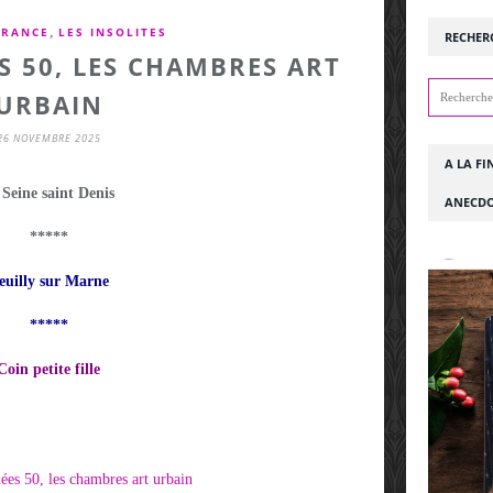
,
 FRANCE
LES INSOLITES
RECHER
 50, LES CHAMBRES ART
URBAIN
26 NOVEMBRE 2025
A LA FI
 Seine saint Denis
ANECDO
*****
euilly sur Marne
*****
Coin petite fille