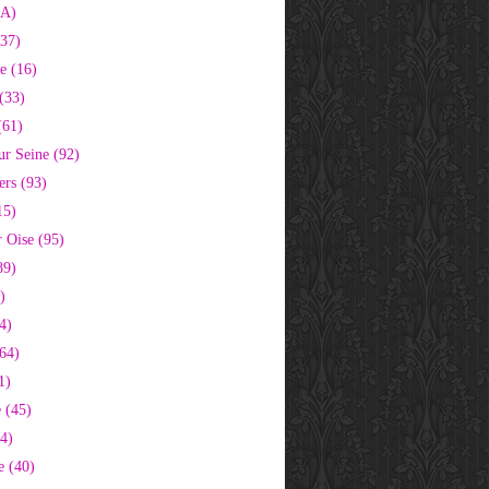
2A)
37)
e (16)
(33)
(61)
ur Seine (92)
ers (93)
15)
 Oise (95)
89)
)
4)
64)
1)
 (45)
64)
e (40)