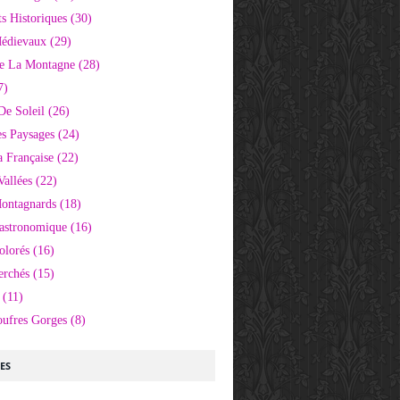
 Historiques
(30)
Médievaux
(29)
e La Montagne
(28)
7)
De Soleil
(26)
s Paysages
(24)
 Française
(22)
Vallées
(22)
Montagnards
(18)
Gastronomique
(16)
olorés
(16)
erchés
(15)
(11)
oufres Gorges
(8)
LES