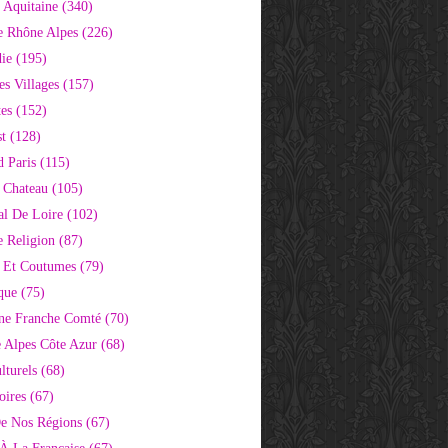
 Aquitaine
(340)
e Rhône Alpes
(226)
ie
(195)
s Villages
(157)
tes
(152)
st
(128)
d Paris
(115)
 Chateau
(105)
al De Loire
(102)
 Religion
(87)
s Et Coutumes
(79)
que
(75)
ne Franche Comté
(70)
e Alpes Côte Azur
(68)
lturels
(68)
oires
(67)
e Nos Régions
(67)