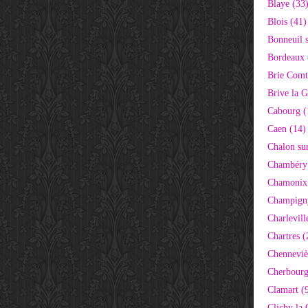
Blaye (33
Blois (41)
Bonneuil 
Bordeaux 
Brie Comt
Brive la G
Cabourg (
Caen (14)
Chalon su
Chambéry
Chamonix
Champigny
Charlevill
Chartres (
Chenneviè
Cherbourg
Clamart (
Clichy la