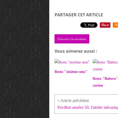
PARTAGER CET ARTICLE
R
S'inscrire à la newsletter
Vous aimerez aussi :
Resto "sixième sens"
Resto "Babeco"
coréen
Pavillon années 50, l'atelier mécani