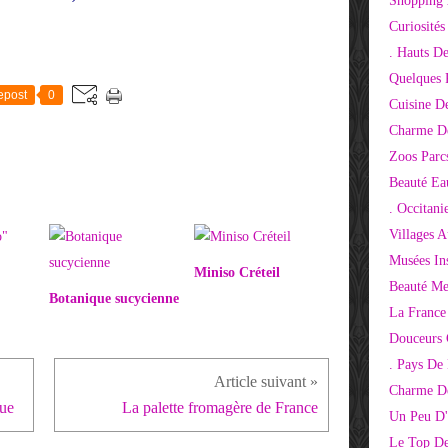
Shopping 
Curiosité
. Hauts D
Quelques 
epost
0
Cuisine D
Charme D
Zoos Parcs
Beauté Ea
. Occitani
Villages 
Musées Ins
Miniso Créteil
Beauté Me
Botanique sucycienne
La France
Douceurs
. Pays De
Charme De
que
La palette fromagère de France
Un Peu D'
Le Top De