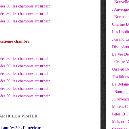
. Nouvelle
. Auvergn
. Normand
Charme De
Les Insoli
. Grand E
euxième chambre
Disneylan
La Vie De
. Centre V
Un Peu De
Tradition
La Botani
. Bourgog
. Provenc
Musées Cu
Fêtes Et F
 ARTICLE à VISITER
Maisons D
n années 50 , l'intérieur