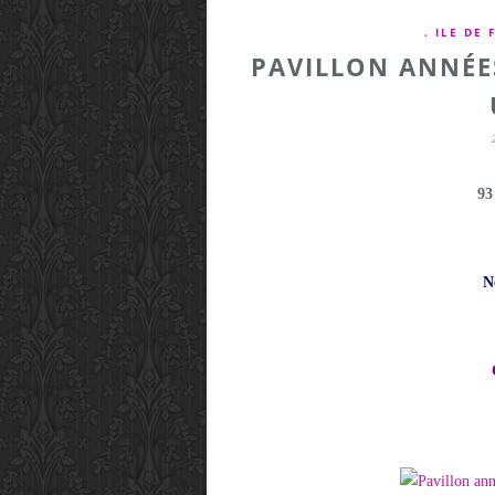
. ILE DE
PAVILLON ANNÉES
93
N