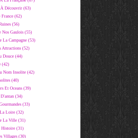
À La Française
(67)
s À Découvrir
(63)
e France
(62)
Ruines
(56)
e Nos Gaulois
(55)
e La Campagne
(53)
 Attractions
(52)
u Douce
(44)
e
(42)
Au Nom Insolite
(42)
olites
(40)
rs Et Oceans
(39)
 D'antan
(34)
 Gourmandes
(33)
 La Loire
(32)
 La Ville
(31)
 Histoire
(31)
s Villages
(30)