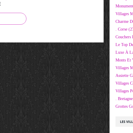
E
Monuments
Villages 
Charme D
. Corse
(2
Couchers 
Le Top De
Luxe À La
Monts Et 
Villages 
Assiette 
Villages C
Villages P
. Bretagne
Grottes G
LES VIL