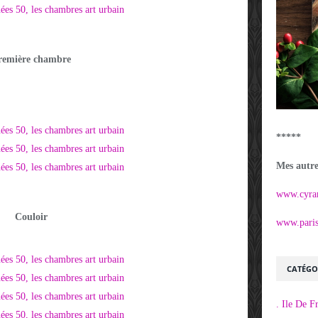
remière chambre
*****
Mes autres
www.cyra
Couloir
www.parisi
CATÉGO
. Ile De F