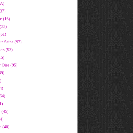
2A)
37)
e (16)
(33)
(61)
ur Seine (92)
ers (93)
15)
 Oise (95)
89)
)
4)
64)
1)
 (45)
64)
e (40)