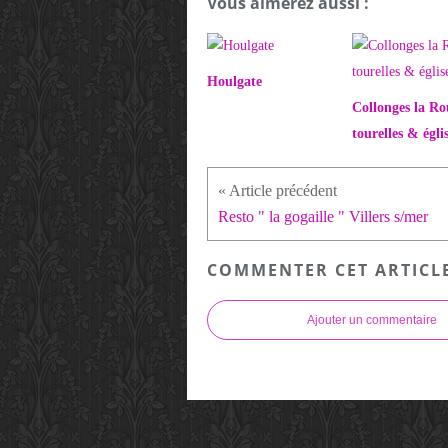
Vous aimerez aussi :
Houlgate
Collonges la Ro
tourelles & égli
Resto " la gogaille " Villers s/mer
COMMENTER CET ARTICL
Ajouter un commentaire