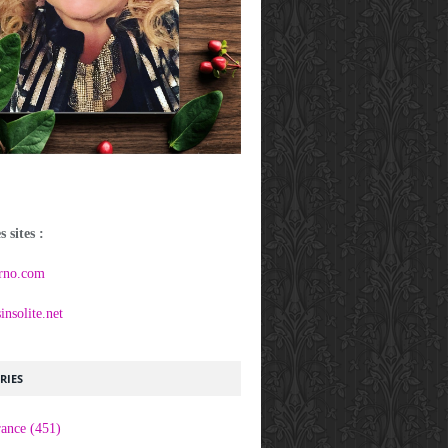
 sites :
rno.com
nsolite.net
RIES
rance
(451)