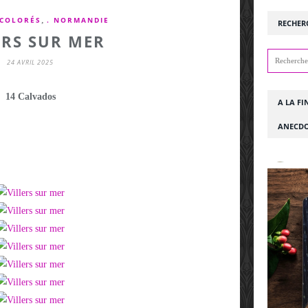
,
 COLORÉS
. NORMANDIE
RECHER
ERS SUR MER
24 AVRIL 2025
14 Calvados
A LA FI
ANECDO