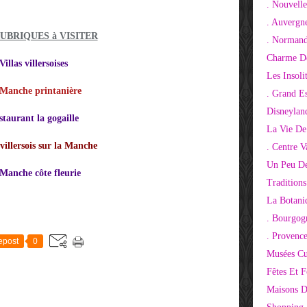
. Nouvelle
. Auvergn
RUBRIQUES à VISITER
. Normand
Charme De
Villas villersoises
Les Insoli
Manche printanière
. Grand E
Disneylan
taurant la gogaille
La Vie De
villersois sur la Manche
. Centre V
Un Peu De
Manche côte fleurie
Tradition
La Botani
. Bourgog
. Provenc
epost
0
Musées Cu
Fêtes Et F
Maisons D