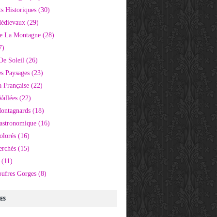
 Historiques
(30)
Médievaux
(29)
e La Montagne
(28)
7)
De Soleil
(26)
s Paysages
(23)
 Française
(22)
Vallées
(22)
Montagnards
(18)
Gastronomique
(16)
olorés
(16)
erchés
(15)
(11)
oufres Gorges
(8)
LES