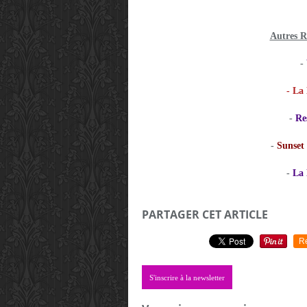
Autres 
-
-
La 
-
Res
-
Sunset 
-
La 
PARTAGER CET ARTICLE
R
S'inscrire à la newsletter