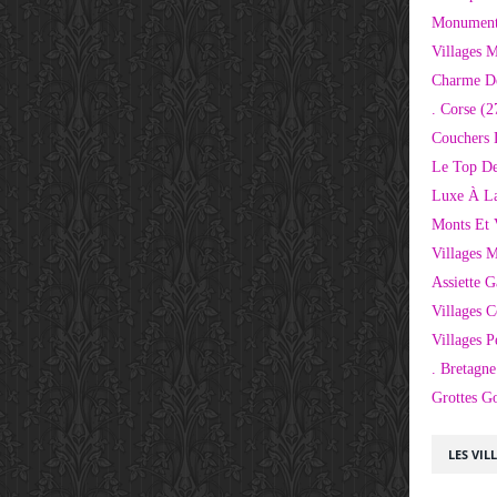
Monuments
Villages 
Charme D
. Corse
(2
Couchers 
Le Top De
Luxe À La
Monts Et 
Villages 
Assiette 
Villages C
Villages P
. Bretagne
Grottes G
LES VIL