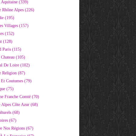
 Aquitaine
(339)
e Rhône Alpes
(226)
ie
(195)
s Villages
(157)
tes
(152)
st
(128)
d Paris
(115)
 Chateau
(105)
al De Loire
(102)
 Religion
(87)
s Et Coutumes
(79)
que
(75)
ne Franche Comté
(70)
e Alpes Côte Azur
(68)
lturels
(68)
oires
(67)
e Nos Régions
(67)