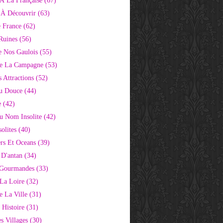
À La Française
(67)
s À Découvrir
(63)
e France
(62)
Ruines
(56)
e Nos Gaulois
(55)
e La Campagne
(53)
 Attractions
(52)
u Douce
(44)
e
(42)
Au Nom Insolite
(42)
olites
(40)
rs Et Oceans
(39)
 D'antan
(34)
 Gourmandes
(33)
 La Loire
(32)
 La Ville
(31)
 Histoire
(31)
s Villages
(30)