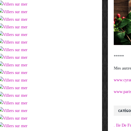
*****
Mes autres
www.cyra
www.parisi
CATÉGO
. Ile De F