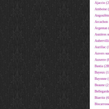
Ajaccio (
Amboise (
Angoulêm
Arcachon 
Argentan 
Asnières s
Aubervilli
Aurillac (
Auvers sur
Auxerre (
Bastia (2B
Bayeux (1
Bayonne (
Beaune (2
Bellegarde
Biarritz (
Biscarross