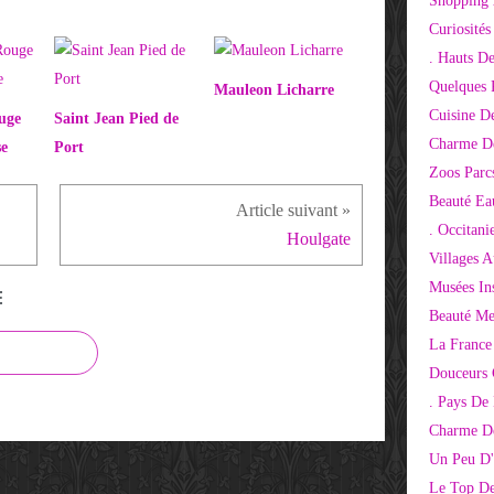
Shopping 
Curiosité
. Hauts D
Quelques 
Mauleon Licharre
Cuisine D
uge
Saint Jean Pied de
Charme D
se
Port
Zoos Parcs
Beauté Ea
. Occitani
Houlgate
Villages 
Musées Ins
E
Beauté Me
La France
Douceurs
. Pays De
Charme De
Un Peu D'
Le Top De