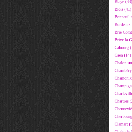
Blaye (33
Blois (41)
Bonneuil 
Bordeaux 
Brie Comt
Brive la G
Cabourg (
Caen (14)
Chalon su
Chambéry
Chamonix
Champigny
Charlevill
Chartres (
Chenneviè
Cherbourg
Clamart (
Clichy la