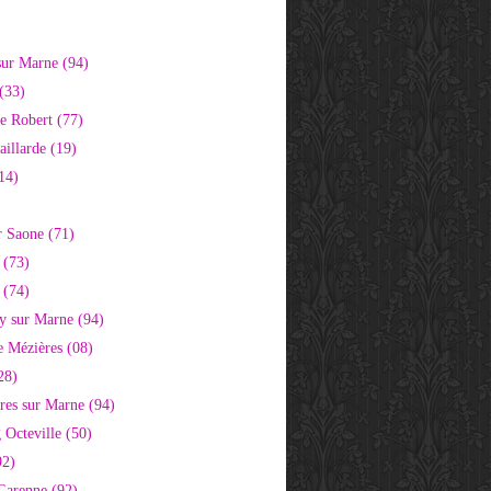
)
sur Marne (94)
(33)
e Robert (77)
aillarde (19)
14)
r Saone (71)
 (73)
 (74)
 sur Marne (94)
e Mézières (08)
28)
res sur Marne (94)
 Octeville (50)
92)
 Garenne (92)