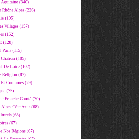
 Aquitaine
(340)
e Rhône Alpes
(226)
ie
(195)
s Villages
(157)
tes
(152)
st
(128)
d Paris
(115)
 Chateau
(105)
al De Loire
(102)
 Religion
(87)
s Et Coutumes
(79)
que
(75)
ne Franche Comté
(70)
e Alpes Côte Azur
(68)
lturels
(68)
oires
(67)
e Nos Régions
(67)