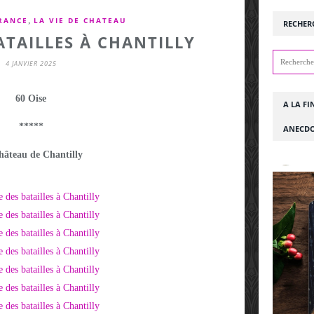
,
FRANCE
LA VIE DE CHATEAU
RECHER
ATAILLES À CHANTILLY
4 JANVIER 2025
60 Oise
A LA FI
*****
ANECDO
hâteau de Chantilly