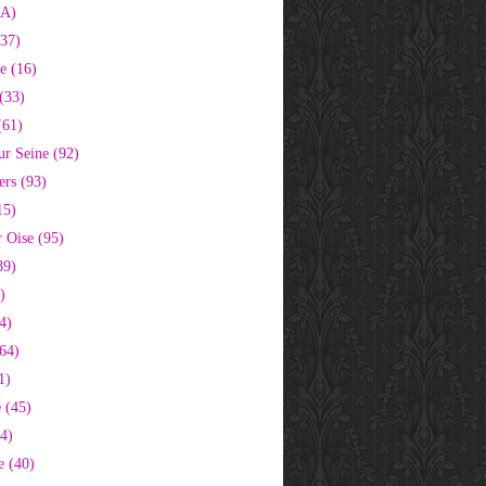
2A)
37)
e (16)
(33)
(61)
ur Seine (92)
ers (93)
15)
 Oise (95)
89)
)
4)
64)
1)
 (45)
64)
e (40)