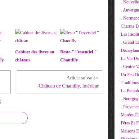
. Nouvelle
. Auvergn
. Normand
Charme De
Les Insoli
. Grand E
Disneylan
Cabinet des livres au
Resto " l'essentiel "
La Vie De
ly
château
Chantilly
. Centre V
Un Peu De
Tradition
Château de Chantilly, Intérieur
La Botani
. Bourgog
E
. Provenc
Musées Cu
Fêtes Et F
Maisons D