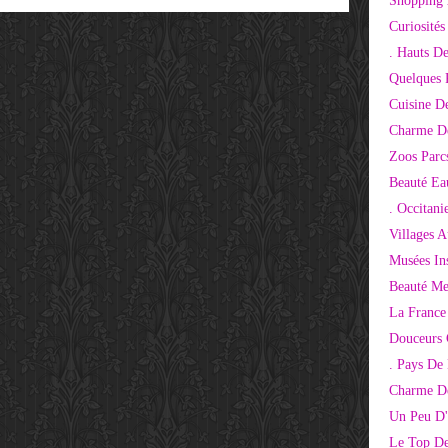
Shopping 
Curiosité
. Hauts D
Quelques 
Cuisine D
Charme D
Zoos Parcs
Beauté Ea
. Occitani
Villages 
Musées Ins
Beauté Me
La France
Douceurs
. Pays De
Charme De
Un Peu D'
Le Top De