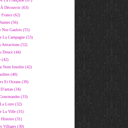
À La Française
(67)
s À Découvrir
(63)
e France
(62)
Ruines
(56)
e Nos Gaulois
(55)
e La Campagne
(53)
 Attractions
(52)
u Douce
(44)
e
(42)
Au Nom Insolite
(42)
olites
(40)
rs Et Oceans
(39)
 D'antan
(34)
 Gourmandes
(33)
 La Loire
(32)
 La Ville
(31)
 Histoire
(31)
s Villages
(30)