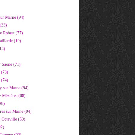
)
sur Marne (94)
(33)
e Robert (77)
aillarde (19)
14)
r Saone (71)
 (73)
 (74)
 sur Marne (94)
e Mézières (08)
28)
res sur Marne (94)
 Octeville (50)
92)
 Garenne (92)