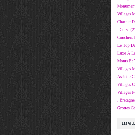
Monuments
Villages 
Charme D
. Corse
(2
Couchers 
Le Top De
Luxe À La
Monts Et 
Villages 
Assiette 
Villages C
Villages P
. Bretagne
Grottes G
LES VIL