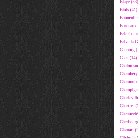
Blaye (33
Blois (41)
Bonneuil 
Bordeaux 
Brie Comt
Brive la G
Cabourg (
Caen (14)
Chalon su
Chambéry
Chamonix
Champigny
Charlevill
Chartres (
Chenneviè
Cherbourg
Clamart (
Clichy la