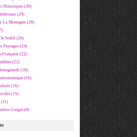
 Historiques
(30)
Médievaux
(29)
e La Montagne
(28)
7)
De Soleil
(26)
s Paysages
(24)
 Française
(22)
Vallées
(22)
Montagnards
(18)
Gastronomique
(16)
olorés
(16)
erchés
(15)
(11)
oufres Gorges
(8)
LES