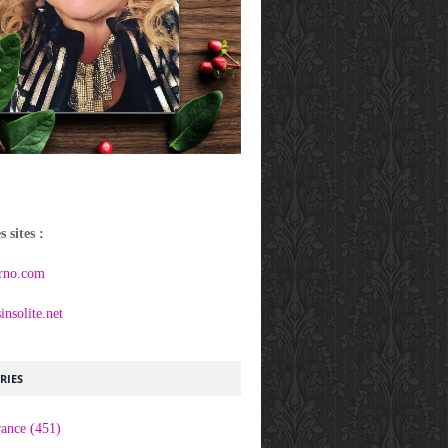
 sites :
rno.com
nsolite.net
RIES
rance
(451)