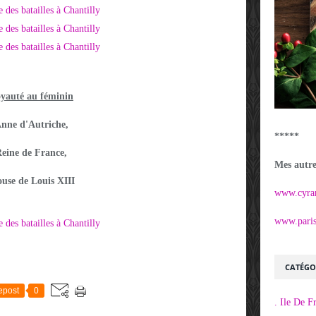
yauté au féminin
nne d'Autriche,
*****
eine de France,
Mes autres
ouse de Louis XIII
www.cyra
www.parisi
CATÉGO
epost
0
. Ile De F