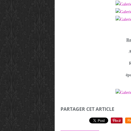
Ro
A
R
ép
PARTAGER CET ARTICLE
R