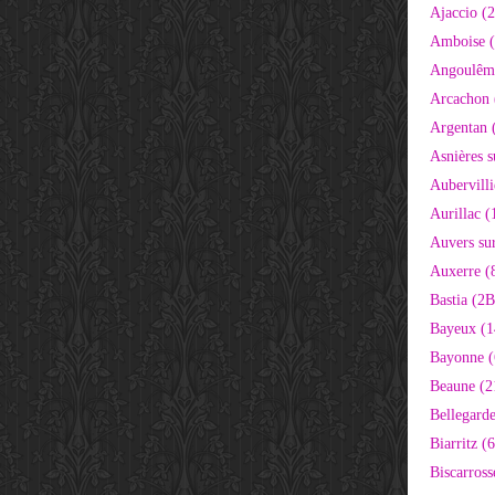
Ajaccio (
Amboise (
Angoulêm
Arcachon 
Argentan 
Asnières s
Aubervilli
Aurillac (
Auvers sur
Auxerre (
Bastia (2B
Bayeux (1
Bayonne (
Beaune (2
Bellegarde
Biarritz (
Biscarross