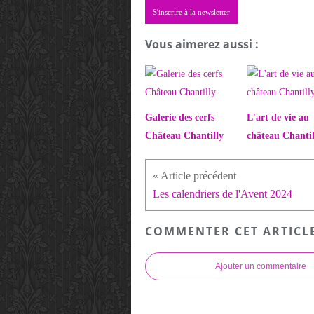
S'inscrire à la newsletter
Vous aimerez aussi :
Galerie des cerfs
L'art de vie au
Château Chantilly
château Chantil
Les calendriers de l'Avent 2024
COMMENTER CET ARTICL
Ajouter un commentaire