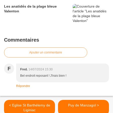
Les anatidés de la plage bleue
Valenton
Commentaires
Ajouter un commentaire
F
Fred.
14/07/2024 15:30
Bel endroit reposant ! J'irais bien !
Répondre
< Eglise St Barthélemy de
Puy de Manzagol >
Liginiac