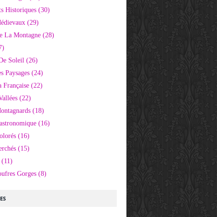
 Historiques
(30)
Médievaux
(29)
e La Montagne
(28)
7)
De Soleil
(26)
s Paysages
(24)
 Française
(22)
Vallées
(22)
Montagnards
(18)
Gastronomique
(16)
olorés
(16)
erchés
(15)
(11)
oufres Gorges
(8)
LES