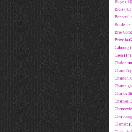
Blaye (33
Blois (41)
Bonneuil 
Bordeaux 
Brie Comt
Brive la G
Cabourg (
Caen (14)
Chalon su
Chambéry
Chamonix
Champigny
Charlevill
Chartres (
Chenneviè
Cherbourg
Clamart (
Clichy la