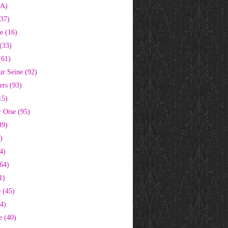
2A)
37)
e (16)
(33)
(61)
ur Seine (92)
ers (93)
15)
 Oise (95)
89)
)
4)
64)
1)
 (45)
64)
e (40)