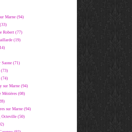
)
sur Marne (94)
(33)
e Robert (77)
aillarde (19)
14)
r Saone (71)
 (73)
 (74)
 sur Marne (94)
e Mézières (08)
28)
res sur Marne (94)
 Octeville (50)
92)
 Garenne (92)