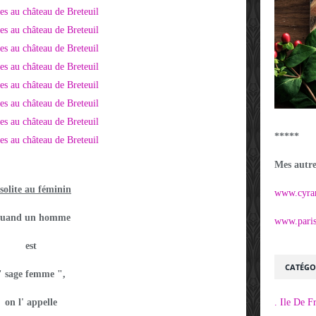
*****
Mes autres
solite au féminin
www.cyra
uand un homme
www.parisi
est
CATÉGO
" sage femme ",
on l' appelle
. Ile De F