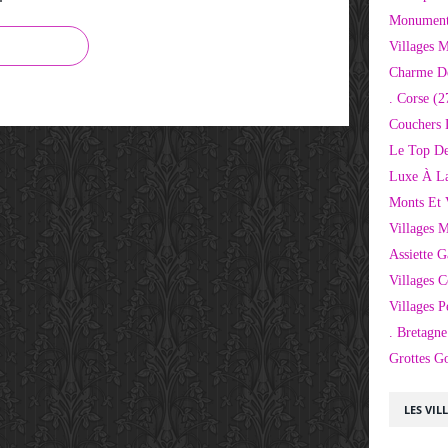
Monuments
Villages 
Charme D
. Corse
(2
Couchers 
Le Top De
Luxe À La
Monts Et 
Villages 
Assiette 
Villages C
Villages P
. Bretagne
Grottes G
LES VIL