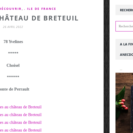
,
 DÉCOUVRIR
. ILE DE FRANCE
RECHER
CHÂTEAU DE BRETEUIL
26 AVRIL 2022
78 Yvelines
A LA FI
*****
ANECDO
Choisel
******
onte de Perrault