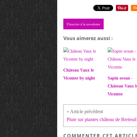
R
S'inscrire à la newsletter
Vous aimerez aussi :
Château Vaux le
Vicomte by night
Sapin ocean -
Château Vaux l
Vicomte
Pluie sur plantes château de Breteuil
COMMENTER CET ARTICL