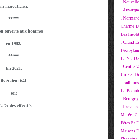
. Nouvelle
un maïeuticien.
. Auvergn
. Normand
*****
Charme De
ion ouverte aux hommes
Les Insoli
. Grand E
en 1982.
Disneylan
*****
La Vie De
. Centre V
En 2021,
Un Peu De
ils étaient 641
Tradition
La Botani
soit
. Bourgog
72 % des effectifs.
. Provenc
Musées Cu
Fêtes Et F
Maisons D