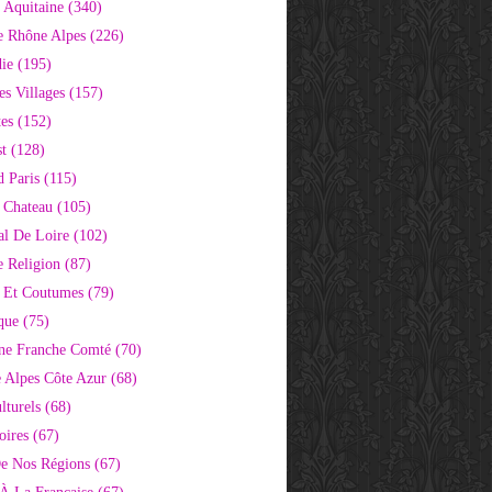
 Aquitaine
(340)
e Rhône Alpes
(226)
ie
(195)
s Villages
(157)
tes
(152)
st
(128)
d Paris
(115)
 Chateau
(105)
al De Loire
(102)
 Religion
(87)
s Et Coutumes
(79)
que
(75)
ne Franche Comté
(70)
e Alpes Côte Azur
(68)
lturels
(68)
oires
(67)
e Nos Régions
(67)