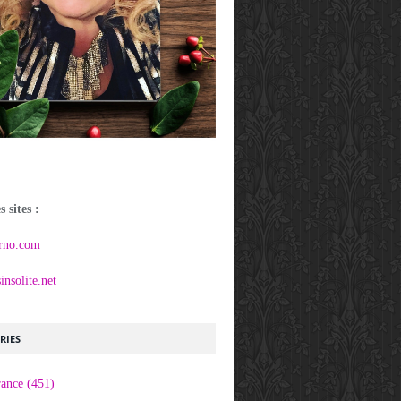
 sites :
rno.com
nsolite.net
RIES
rance
(451)