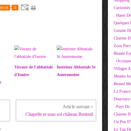
Shopping 
Curiosité
epost
0
. Hauts D
Quelques 
Cuisine D
Charme D
Zoos Parcs
Beauté Ea
. Occitani
Vitraux de l'abbatiale
Intérieur Abbatiale St
Villages 
d'Issoire
Austremoine
Musées Ins
e
Beauté Me
La France
Douceurs
. Pays De
Chapelle et sous sol château Breteuil
Charme De
Un Peu D'
E
Le Top De