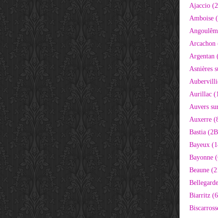
Ajaccio (
Amboise (
Angoulêm
Arcachon 
Argentan 
Asnières s
Aubervilli
Aurillac (
Auvers sur
Auxerre (
Bastia (2B
Bayeux (1
Bayonne (
Beaune (2
Bellegarde
Biarritz (
Biscarross