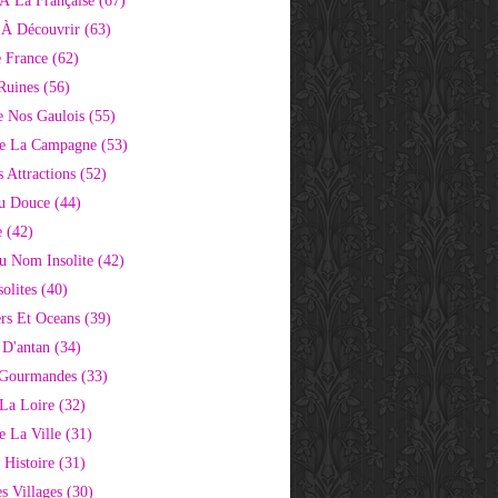
À La Française
(67)
s À Découvrir
(63)
e France
(62)
Ruines
(56)
e Nos Gaulois
(55)
e La Campagne
(53)
 Attractions
(52)
u Douce
(44)
e
(42)
Au Nom Insolite
(42)
olites
(40)
rs Et Oceans
(39)
 D'antan
(34)
 Gourmandes
(33)
 La Loire
(32)
 La Ville
(31)
 Histoire
(31)
s Villages
(30)