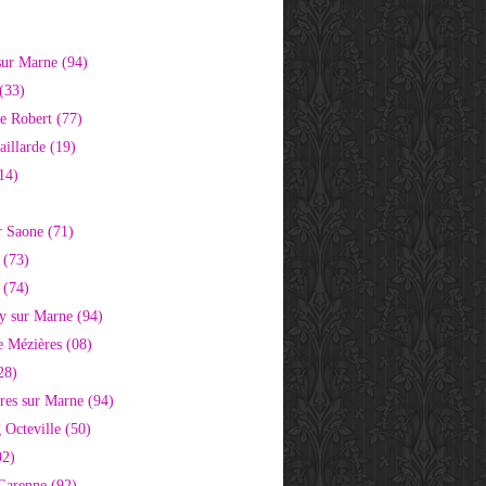
)
sur Marne (94)
(33)
e Robert (77)
aillarde (19)
14)
r Saone (71)
 (73)
 (74)
 sur Marne (94)
e Mézières (08)
28)
res sur Marne (94)
 Octeville (50)
92)
 Garenne (92)