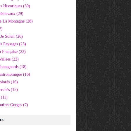
 Historiques
(30)
Médievaux
(29)
e La Montagne
(28)
7)
De Soleil
(26)
s Paysages
(23)
 Française
(22)
Vallées
(22)
Montagnards
(18)
Gastronomique
(16)
olorés
(16)
erchés
(15)
(11)
oufres Gorges
(7)
LES