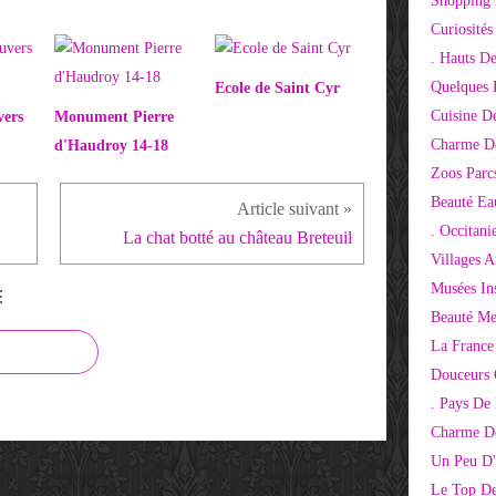
Shopping 
Curiosité
. Hauts D
Quelques 
Ecole de Saint Cyr
Cuisine D
vers
Monument Pierre
Charme D
d'Haudroy 14-18
Zoos Parcs
Beauté Ea
. Occitani
La chat botté au château Breteuil
Villages 
Musées Ins
E
Beauté Me
La France
Douceurs
. Pays De
Charme De
Un Peu D'
Le Top De