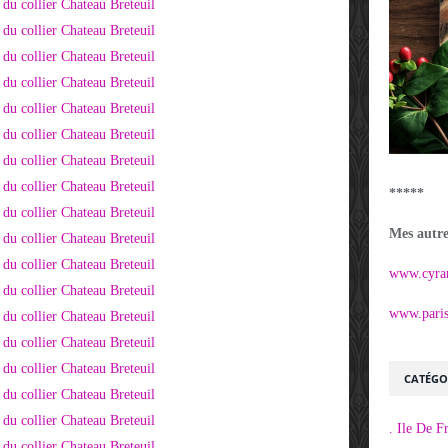
*****
Mes autres
www.cyra
www.parisi
CATÉGO
. Ile De F