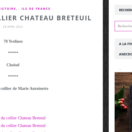
,
HISTOIRE
. ILE DE FRANCE
RECHER
LLIER CHATEAU BRETEUIL
24 AVRIL 2022
78 Yvelines
A LA FI
*****
ANECDO
Choisel
*****
 collier de Marie Antoinette