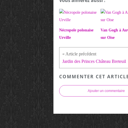
Vous aimerez aussi :
Nécropole polonaise
Van Gogh à Au
Urville
sur Oise
Jardin des Princes Château Breteuil
COMMENTER CET ARTICL
Ajouter un commentaire