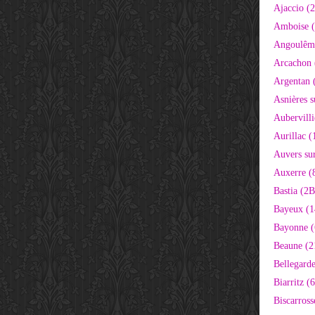
Ajaccio (
Amboise (
Angoulêm
Arcachon 
Argentan 
Asnières s
Aubervilli
Aurillac (
Auvers sur
Auxerre (
Bastia (2B
Bayeux (1
Bayonne (
Beaune (2
Bellegarde
Biarritz (
Biscarross