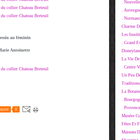
. Nouvelle
. Auvergn
. Normand
Charme De
Les Insoli
essin au féminin
. Grand E
arie Antoinette
Disneylan
La Vie De
. Centre V
Un Peu De
Tradition
La Botani
. Bourgog
. Provenc
epost
0
Musées Cu
Fêtes Et F
Maisons D