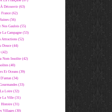
À La Française
(67)
s À Découvrir
(63)
e France
(62)
Ruines
(56)
e Nos Gaulois
(55)
e La Campagne
(53)
 Attractions
(52)
u Douce
(44)
e
(42)
Au Nom Insolite
(42)
olites
(40)
rs Et Oceans
(39)
 D'antan
(34)
 Gourmandes
(33)
 La Loire
(32)
 La Ville
(31)
 Histoire
(31)
s Villages
(30)