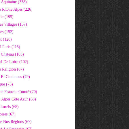
 Aquitaine
(338)
e Rhône Alpes
(226)
ie
(195)
s Villages
(157)
tes
(152)
st
(128)
d Paris
(115)
 Chateau
(105)
al De Loire
(102)
 Religion
(87)
s Et Coutumes
(79)
que
(75)
ne Franche Comté
(70)
e Alpes Côte Azur
(68)
lturels
(68)
oires
(67)
e Nos Régions
(67)