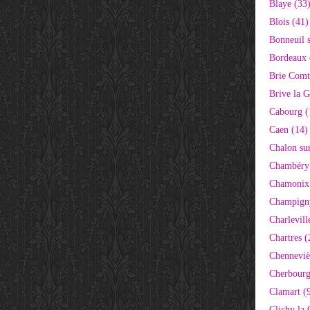
Blaye (33
Blois (41)
Bonneuil 
Bordeaux 
Brie Comt
Brive la G
Cabourg (
Caen (14)
Chalon su
Chambéry
Chamonix
Champigny
Charlevill
Chartres (
Chenneviè
Cherbourg
Clamart (
Clichy la