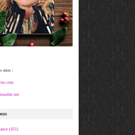
 sites :
rno.com
nsolite.net
RIES
rance
(451)