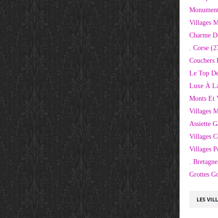
Monuments
Villages 
Charme D
. Corse
(2
Couchers 
Le Top De
Luxe À La
Monts Et 
Villages 
Assiette 
Villages C
Villages P
. Bretagne
Grottes G
LES VIL