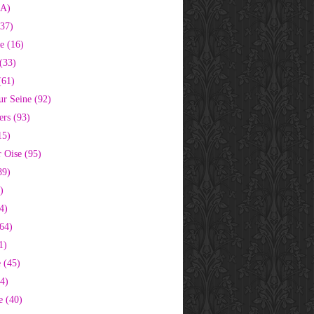
2A)
37)
e (16)
(33)
(61)
ur Seine (92)
ers (93)
15)
 Oise (95)
89)
)
4)
64)
1)
 (45)
64)
e (40)