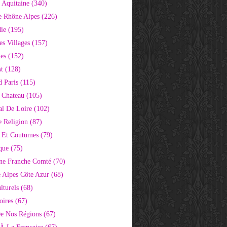
 Aquitaine
(340)
e Rhône Alpes
(226)
ie
(195)
s Villages
(157)
tes
(152)
st
(128)
d Paris
(115)
 Chateau
(105)
al De Loire
(102)
 Religion
(87)
s Et Coutumes
(79)
que
(75)
ne Franche Comté
(70)
e Alpes Côte Azur
(68)
lturels
(68)
oires
(67)
e Nos Régions
(67)