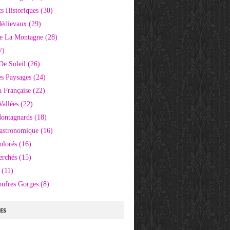
 Historiques
(30)
Médievaux
(29)
e La Montagne
(28)
7)
De Soleil
(26)
s Paysages
(24)
 Française
(22)
Vallées
(22)
Montagnards
(18)
Gastronomique
(16)
olorés
(16)
erchés
(15)
(11)
oufres Gorges
(8)
LES