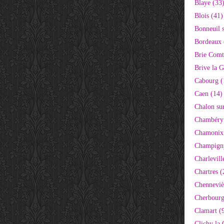
Blaye (33
Blois (41)
Bonneuil 
Bordeaux 
Brie Comt
Brive la G
Cabourg (
Caen (14)
Chalon su
Chambéry
Chamonix
Champigny
Charlevill
Chartres (
Chenneviè
Cherbourg
Clamart (
Clichy la