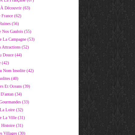
À La Française
(67)
s À Découvrir
(63)
e France
(62)
Ruines
(56)
e Nos Gaulois
(55)
e La Campagne
(53)
 Attractions
(52)
u Douce
(44)
e
(42)
Au Nom Insolite
(42)
olites
(40)
rs Et Oceans
(39)
 D'antan
(34)
 Gourmandes
(33)
 La Loire
(32)
 La Ville
(31)
 Histoire
(31)
s Villages
(30)