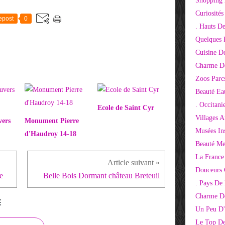
Shopping 
Curiosité
epost
0
. Hauts D
Quelques 
Cuisine D
Charme D
Zoos Parcs
Beauté Ea
. Occitani
Ecole de Saint Cyr
Villages 
vers
Monument Pierre
Musées Ins
d'Haudroy 14-18
Beauté Me
La France
Douceurs
e
Belle Bois Dormant château Breteuil
. Pays De
Charme De
E
Un Peu D'
Le Top De