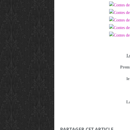
L
Premi
l
La
PARTAGER CET ARTICLE