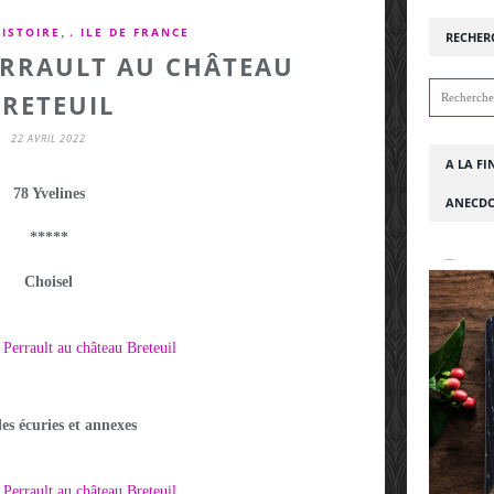
,
HISTOIRE
. ILE DE FRANCE
RECHER
ERRAULT AU CHÂTEAU
RETEUIL
22 AVRIL 2022
A LA FI
78 Yvelines
ANECDO
*****
Choisel
es écuries et annexes