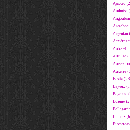
Ajaccio (
Amboise (
Angoulêm
Arcachon 
Argentan 
Asnières s
Aubervilli
Aurillac (
Auvers sur
Auxerre (
Bastia (2B
Bayeux (1
Bayonne (
Beaune (2
Bellegarde
Biarritz (
Biscarross