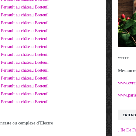
*****
Mes autres
www.cyra
www.parisi
CATÉGO
inceste ou complexe d'Electre
. Ile De F