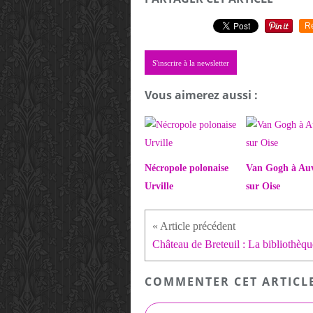
R
S'inscrire à la newsletter
Vous aimerez aussi :
Nécropole polonaise
Van Gogh à Au
Urville
sur Oise
Château de Breteuil : La bibliothèqu
COMMENTER CET ARTICL