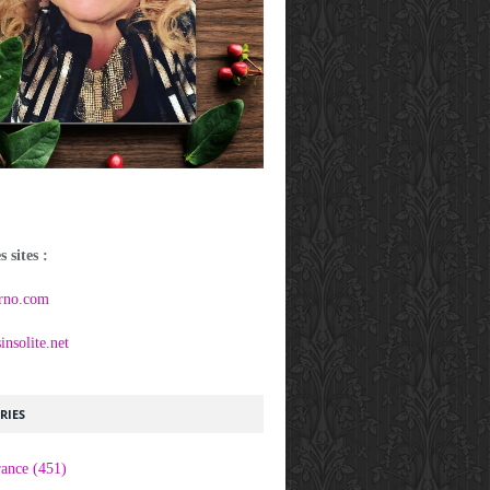
 sites :
rno.com
nsolite.net
RIES
rance
(451)