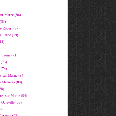
)
sur Marne (94)
(33)
e Robert (77)
aillarde (19)
14)
r Saone (71)
 (73)
 (74)
 sur Marne (94)
e Mézières (08)
28)
res sur Marne (94)
 Octeville (50)
92)
 Garenne (92)