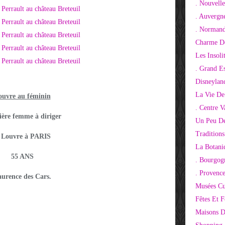
. Nouvelle
. Auvergn
. Normand
Charme De
Les Insoli
. Grand E
Disneylan
La Vie De
ouvre au féminin
. Centre V
ère femme à diriger
Un Peu De
Tradition
e Louvre à PARIS
La Botani
55 ANS
. Bourgog
. Provenc
urence des Cars.
Musées Cu
Fêtes Et F
Maisons D