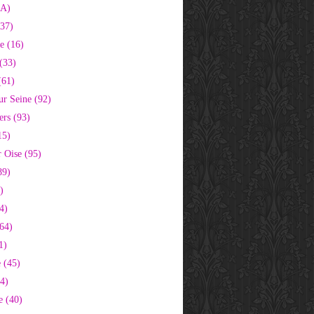
2A)
37)
e (16)
(33)
(61)
ur Seine (92)
ers (93)
15)
 Oise (95)
89)
)
4)
64)
1)
 (45)
64)
e (40)