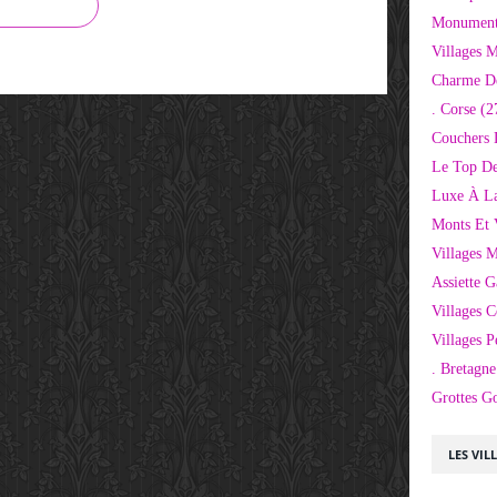
Monuments
Villages 
Charme D
. Corse
(2
Couchers 
Le Top De
Luxe À La
Monts Et 
Villages 
Assiette 
Villages C
Villages P
. Bretagne
Grottes G
LES VIL