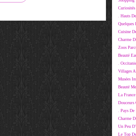
Shopping 
Curiosité
. Hauts D
Quelques 
Cuisine D
Charme D
Zoos Parcs
Beauté Ea
. Occitani
Villages 
Musées Ins
Beauté Me
La France
Douceurs
. Pays De
Charme De
Un Peu D'
Le Top De