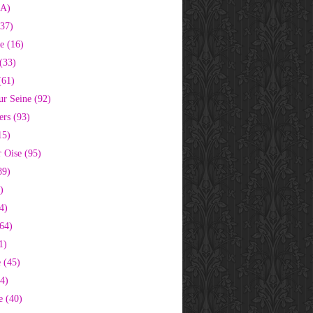
2A)
37)
e (16)
(33)
(61)
ur Seine (92)
ers (93)
15)
 Oise (95)
89)
)
4)
64)
1)
 (45)
64)
e (40)