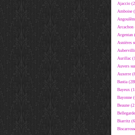
Ajaccio (
Amboise (
Angoulêm
Arcachon 
Argentan 
Asnières s
Aubervilli
Aurillac (
Auvers sur
Auxerre (
Bastia (2B
Bayeux (1
Bayonne (
Beaune (2
Bellegarde
Biarritz (
Biscarross