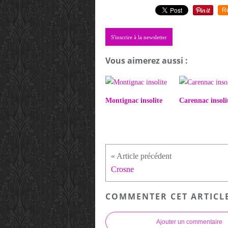
R
S'inscrire à la newsletter
Vous aimerez aussi :
Montignac insolite
Carennac insoli
Crosne
COMMENTER CET ARTICL
Ajouter un commentaire