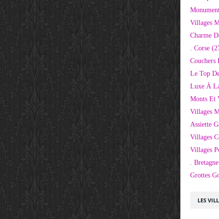
Monuments
Villages 
Charme D
. Corse
(2
Couchers 
Le Top De
Luxe À La
Monts Et 
Villages 
Assiette 
Villages C
Villages P
. Bretagne
Grottes G
LES VIL