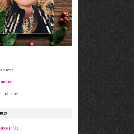
 sites :
rno.com
nsolite.net
RIES
rance
(451)