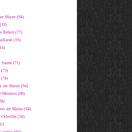
)
sur Marne (94)
(33)
e Robert (77)
aillarde (19)
14)
r Saone (71)
 (73)
 (74)
 sur Marne (94)
e Mézières (08)
28)
res sur Marne (94)
 Octeville (50)
92)
 Garenne (92)