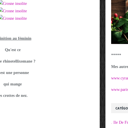
inition au féminin
Qu'est ce
*****
e rhinotellixomane ?
Mes autres
est une personne
www.cyra
qui mange
www.parisi
es crottes de nez.
CATÉGO
. Ile De F