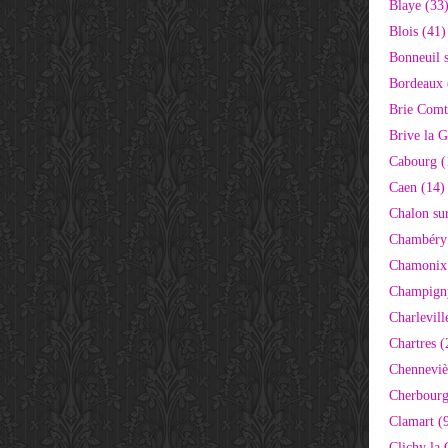
Blaye (33
Blois (41)
Bonneuil 
Bordeaux 
Brie Comt
Brive la G
Cabourg (
Caen (14)
Chalon su
Chambéry
Chamonix
Champigny
Charlevill
Chartres (
Chenneviè
Cherbourg
Clamart (
Clichy la