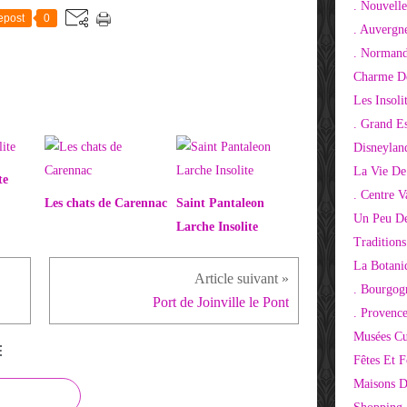
. Nouvelle
epost
0
. Auvergn
. Normand
Charme De
Les Insoli
. Grand E
Disneylan
La Vie De
te
. Centre V
Les chats de Carennac
Saint Pantaleon
Un Peu De
Larche Insolite
Tradition
La Botani
. Bourgog
Port de Joinville le Pont
. Provenc
Musées Cu
E
Fêtes Et F
Maisons D