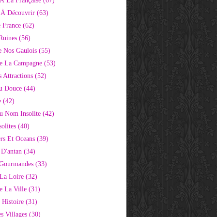
À La Française
(67)
s À Découvrir
(63)
e France
(62)
Ruines
(56)
e Nos Gaulois
(55)
e La Campagne
(53)
 Attractions
(52)
u Douce
(44)
e
(42)
Au Nom Insolite
(42)
olites
(40)
rs Et Oceans
(39)
 D'antan
(34)
 Gourmandes
(33)
 La Loire
(32)
 La Ville
(31)
 Histoire
(31)
s Villages
(30)