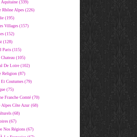
 Aquitaine
(339)
e Rhône Alpes
(226)
ie
(195)
s Villages
(157)
tes
(152)
st
(128)
d Paris
(115)
 Chateau
(105)
al De Loire
(102)
 Religion
(87)
s Et Coutumes
(79)
que
(75)
ne Franche Comté
(70)
e Alpes Côte Azur
(68)
lturels
(68)
oires
(67)
e Nos Régions
(67)