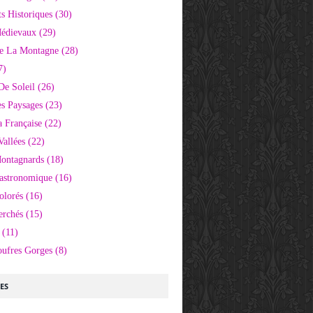
 Historiques
(30)
Médievaux
(29)
e La Montagne
(28)
7)
De Soleil
(26)
s Paysages
(23)
 Française
(22)
Vallées
(22)
Montagnards
(18)
Gastronomique
(16)
olorés
(16)
erchés
(15)
(11)
oufres Gorges
(8)
LES