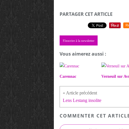
PARTAGER CET ARTICLE
R
S'inscrire à la newsletter
Vous aimerez aussi :
Carennac
Verneuil sur Av
Lens Lestang insolite
COMMENTER CET ARTICL