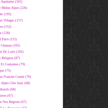
 Aquitaine
(341)
e Rhône Alpes
(226)
ie
(195)
s Villages
(157)
tes
(152)
st
(128)
d Paris
(115)
 Chateau
(105)
al De Loire
(102)
 Religion
(87)
s Et Coutumes
(79)
que
(75)
ne Franche Comté
(70)
e Alpes Côte Azur
(68)
lturels
(68)
oires
(67)
e Nos Régions
(67)