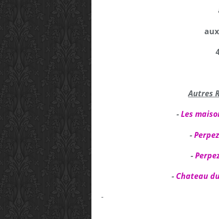
aux
Autres 
-
Les maison
-
Perpez
-
Perpez
-
Chateau du
-