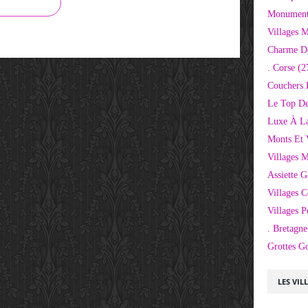
Monuments
Villages 
Charme D
. Corse
(2
Couchers 
Le Top De
Luxe À La
Monts Et 
Villages 
Assiette 
Villages C
Villages P
. Bretagne
Grottes G
LES VIL