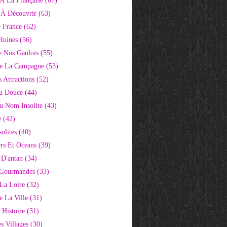
À La Française
(67)
s À Découvrir
(63)
e France
(62)
Ruines
(56)
e Nos Gaulois
(55)
e La Campagne
(53)
 Attractions
(52)
u Douce
(44)
Au Nom Insolite
(43)
e
(42)
olites
(40)
rs Et Oceans
(39)
 D'antan
(34)
 Gourmandes
(33)
 La Loire
(32)
 La Ville
(31)
 Histoire
(31)
s Villages
(30)