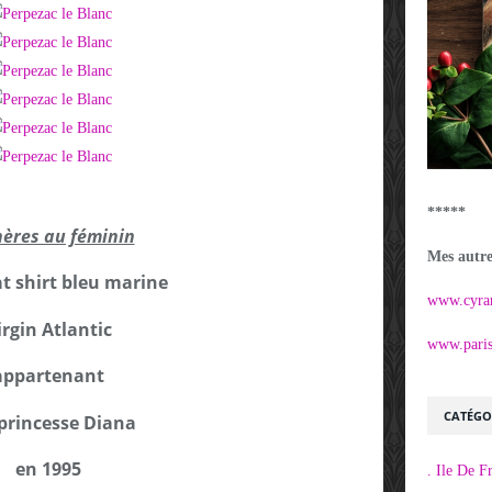
*****
ères au féminin
Mes autres
t shirt bleu marine
www.cyra
irgin Atlantic
www.parisi
appartenant
CATÉGO
 princesse Diana
en 1995
. Ile De F