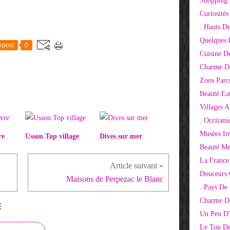
Shopping 
Curiosité
. Hauts D
Quelques 
epost
0
Cuisine D
Charme D
Zoos Parcs
Beauté Ea
Villages 
. Occitani
Musées Ins
re
Usson Top village
Dives sur mer
Beauté Me
La France
Douceurs
Maisons de Perpezac le Blanc
. Pays De
Charme De
E
Un Peu D'
Le Top De