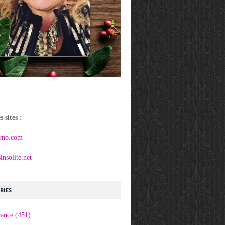
 sites :
rno.com
nsolite.net
RIES
rance
(451)