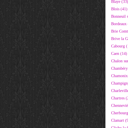
Blaye (33
Blois (41)
Bonneuil 
Bordeaux 
Brie Comt
Brive la G
Cabourg (
Caen (14)
Chalon su
Chambéry
Chamonix
Champigny
Charlevill
Chartres (
Chenneviè
Cherbourg
Clamart (
Clichy la