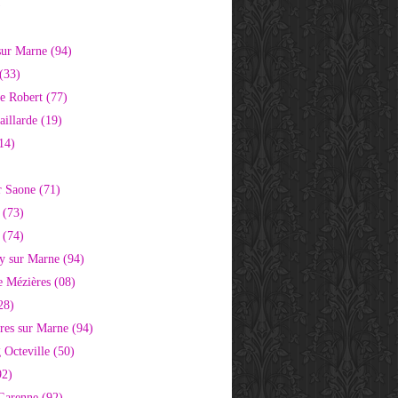
)
sur Marne (94)
(33)
e Robert (77)
aillarde (19)
14)
r Saone (71)
 (73)
 (74)
 sur Marne (94)
e Mézières (08)
28)
res sur Marne (94)
 Octeville (50)
92)
 Garenne (92)