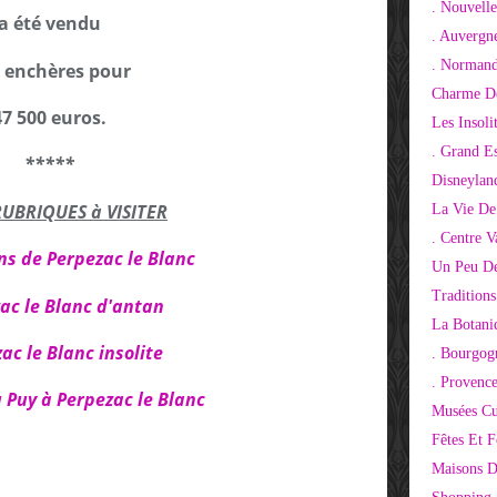
. Nouvelle
a été vendu
. Auvergn
. Normand
 enchères pour
Charme De
47 500 euros.
Les Insoli
. Grand E
*****
Disneylan
RUBRIQUES à VISITER
La Vie De
. Centre V
s de Perpezac le Blanc
Un Peu De
Tradition
ac le Blanc d'antan
La Botani
ac le Blanc insolite
. Bourgog
. Provenc
 Puy à Perpezac le Blanc
Musées Cu
Fêtes Et F
Maisons D