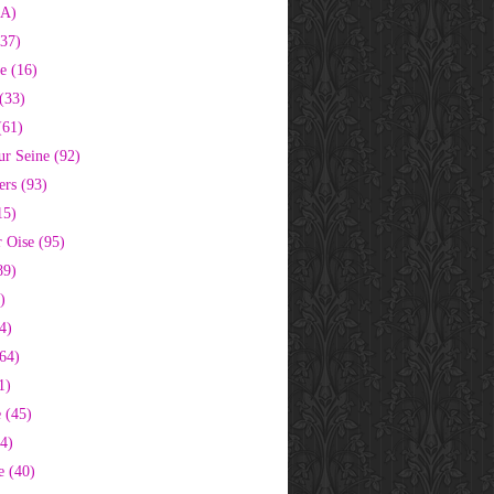
2A)
37)
e (16)
(33)
(61)
ur Seine (92)
ers (93)
15)
 Oise (95)
89)
)
4)
64)
1)
 (45)
64)
e (40)