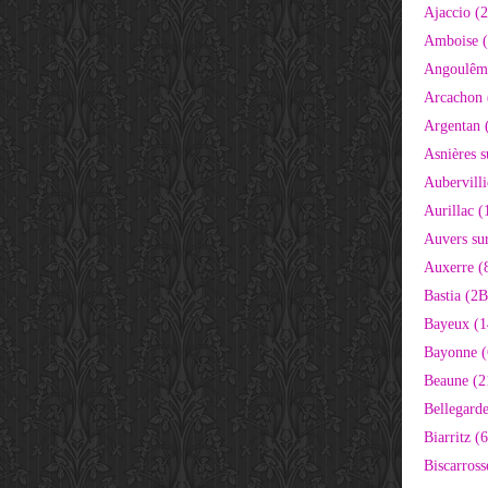
Ajaccio (
Amboise (
Angoulêm
Arcachon 
Argentan 
Asnières s
Aubervilli
Aurillac (
Auvers sur
Auxerre (
Bastia (2B
Bayeux (1
Bayonne (
Beaune (2
Bellegarde
Biarritz (
Biscarross