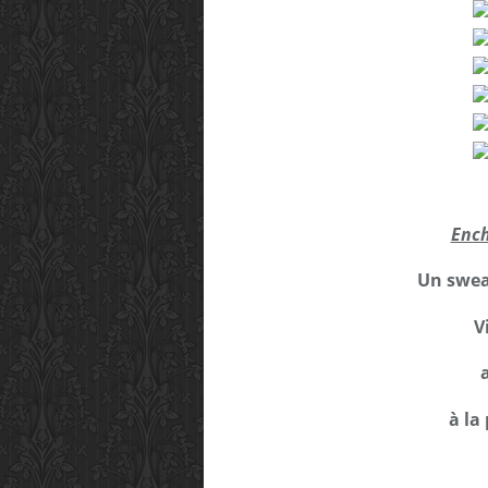
Ench
Un swea
V
à la