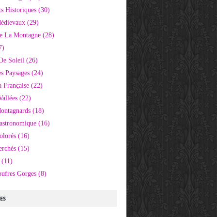
 Historiques
(30)
Médievaux
(29)
e La Montagne
(28)
7)
De Soleil
(26)
s Paysages
(24)
 Française
(22)
Vallées
(22)
Montagnards
(18)
Gastronomique
(16)
olorés
(16)
erchés
(15)
(11)
oufres Gorges
(8)
LES