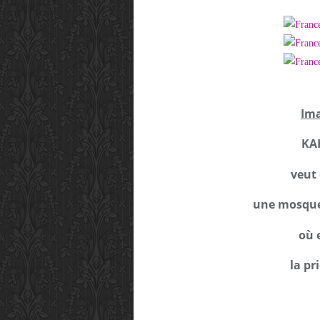
Ima
KA
veut 
une mosqué
où e
la p