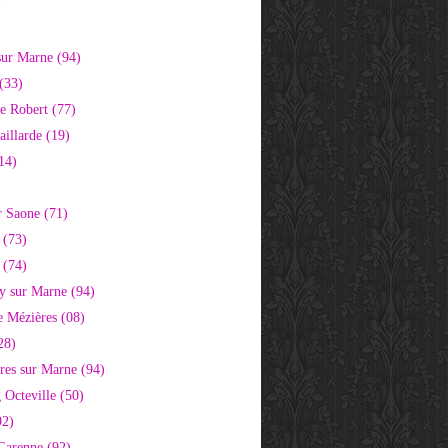
)
sur Marne (94)
(33)
e Robert (77)
aillarde (19)
14)
r Saone (71)
 (73)
 (74)
 sur Marne (94)
e Mézières (08)
28)
res sur Marne (94)
 Octeville (50)
92)
 Garenne (92)