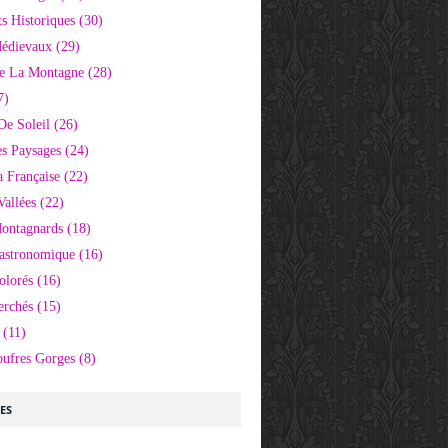
 Historiques
(30)
Médievaux
(29)
e La Montagne
(28)
7)
De Soleil
(26)
s Paysages
(24)
 Française
(22)
Vallées
(22)
Montagnards
(18)
Gastronomique
(16)
olorés
(16)
erchés
(15)
(11)
oufres Gorges
(8)
LES