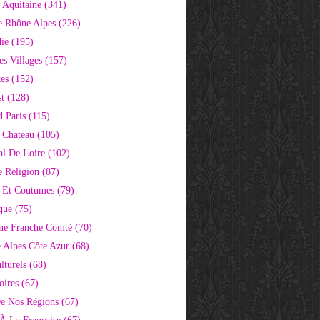
 Aquitaine
(341)
e Rhône Alpes
(226)
ie
(195)
s Villages
(157)
tes
(152)
st
(128)
d Paris
(115)
 Chateau
(105)
al De Loire
(102)
 Religion
(87)
s Et Coutumes
(79)
que
(75)
ne Franche Comté
(70)
e Alpes Côte Azur
(68)
lturels
(68)
oires
(67)
e Nos Régions
(67)