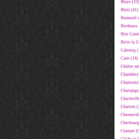
Blaye (33
Blois (41)
Bonneuil 
Bordeaux 
Brie Comt
Brive la G
Cabourg (
Caen (14)
Chalon su
Chambéry
Chamonix
Champigny
Charlevill
Chartres (
Chenneviè
Cherbourg
Clamart (
Clichy la