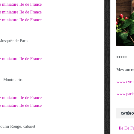
Mosquée de Paris
*****
Mes autres
Montmartre
www.cyra
www.parisi
CATÉGO
oulin Rouge, cabaret
. Ile De F