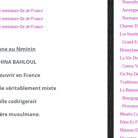
. Nouvelle
. Auvergn
. Normand
Charme De
Les Insoli
. Grand E
ne au féminin
Disneylan
La Vie De
HINA BAHLOUL
. Centre V
Un Peu De
ouvrir en France
Tradition
e véritablement mixte
La Botani
. Bourgog
lle codirigerait
. Provenc
rière musulmane.
Musées Cu
Fêtes Et F
Maisons D