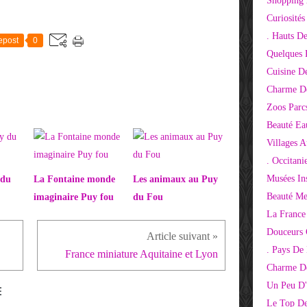
Shopping 
Curiosité
. Hauts D
epost
0
Quelques 
Cuisine D
Charme D
Zoos Parcs
Beauté Ea
Villages 
. Occitani
Musées Ins
 du
La Fontaine monde
Les animaux au Puy
Beauté Me
imaginaire Puy fou
du Fou
La France
Douceurs
. Pays De
France miniature Aquitaine et Lyon
Charme De
Un Peu D'
E
Le Top De