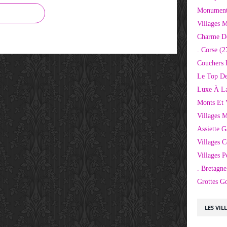
Monuments
Villages 
Charme D
. Corse
(2
Couchers 
Le Top De
Luxe À La
Monts Et 
Villages 
Assiette 
Villages C
Villages P
. Bretagne
Grottes G
LES VIL