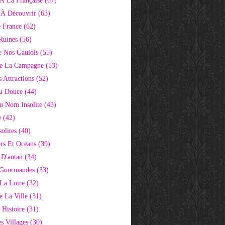
À La Française
(67)
s À Découvrir
(63)
e France
(62)
Ruines
(56)
e Nos Gaulois
(55)
e La Campagne
(53)
 Attractions
(52)
u Douce
(44)
Au Nom Insolite
(43)
e
(42)
olites
(40)
rs Et Oceans
(39)
 D'antan
(34)
 Gourmandes
(33)
 La Loire
(32)
 La Ville
(31)
 Histoire
(31)
s Villages
(30)