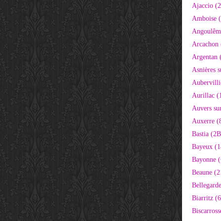
Ajaccio (
Amboise (
Angoulêm
Arcachon 
Argentan 
Asnières s
Aubervilli
Aurillac (
Auvers sur
Auxerre (
Bastia (2B
Bayeux (1
Bayonne (
Beaune (2
Bellegarde
Biarritz (
Biscarross