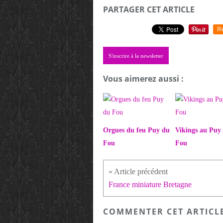
PARTAGER CET ARTICLE
R
S'inscrire à la newsletter
Vous aimerez aussi :
Orgues du feu Puy du
Vikings au Puy
Fou
Fou
France miniature Bretagne
COMMENTER CET ARTICL