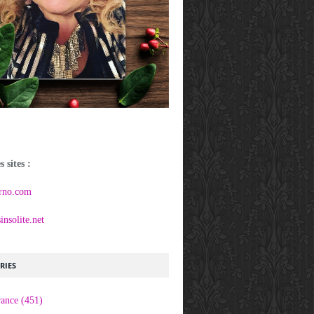
 sites :
rno.com
nsolite.net
RIES
rance
(451)