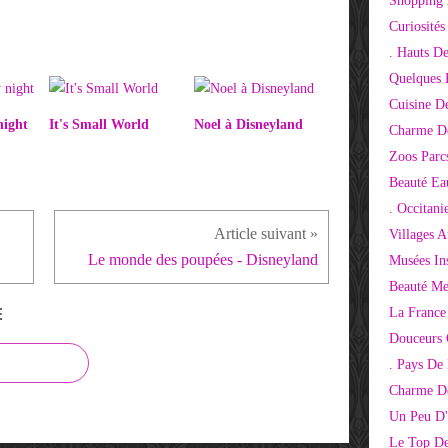
Shopping 
Curiosité
. Hauts D
Quelques 
Cuisine D
night
It's Small World
Noel à Disneyland
Charme D
Zoos Parcs
Beauté Ea
. Occitani
Villages 
Le monde des poupées - Disneyland
Musées Ins
Beauté Me
E
La France
Douceurs
. Pays De
Charme De
Un Peu D'
Le Top De