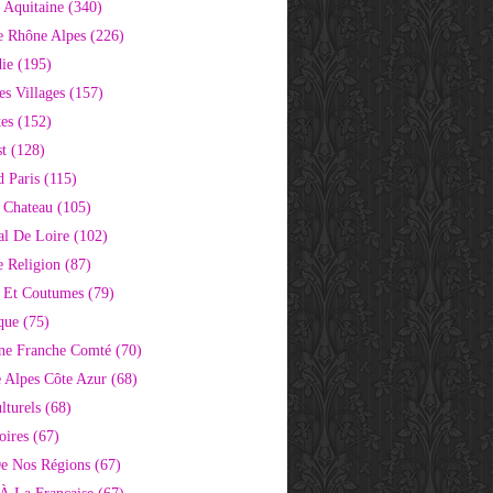
 Aquitaine
(340)
e Rhône Alpes
(226)
ie
(195)
s Villages
(157)
tes
(152)
st
(128)
d Paris
(115)
 Chateau
(105)
al De Loire
(102)
 Religion
(87)
s Et Coutumes
(79)
que
(75)
ne Franche Comté
(70)
e Alpes Côte Azur
(68)
lturels
(68)
oires
(67)
e Nos Régions
(67)