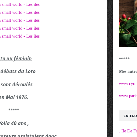
to au féminin
*****
 débuts du Loto
Mes autres
 sont déroulés
www.cyra
www.parisi
en Mai 1976.
*****
CATÉGO
Voila 40 ans ,
. Ile De F
tateurs assistaient donc