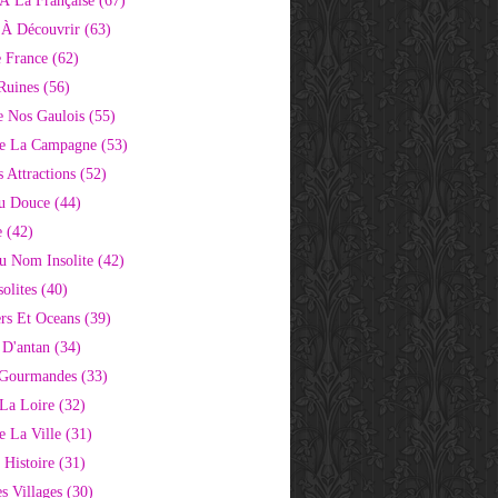
À La Française
(67)
s À Découvrir
(63)
e France
(62)
Ruines
(56)
e Nos Gaulois
(55)
e La Campagne
(53)
 Attractions
(52)
u Douce
(44)
e
(42)
Au Nom Insolite
(42)
olites
(40)
rs Et Oceans
(39)
 D'antan
(34)
 Gourmandes
(33)
 La Loire
(32)
 La Ville
(31)
 Histoire
(31)
s Villages
(30)