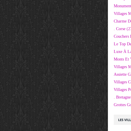
Monuments
Villages 
Charme D
. Corse
(2
Couchers 
Le Top De
Luxe À La
Monts Et 
Villages 
Assiette 
Villages C
Villages P
. Bretagne
Grottes G
LES VIL