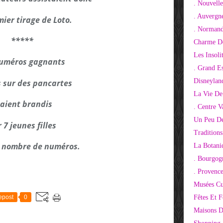
. Nouvelle
. Auvergn
ier tirage de Loto.
. Normand
*****
Charme De
Les Insoli
numéros gagnants
. Grand E
Disneylan
s sur des pancartes
La Vie De
aient brandis
. Centre V
Un Peu De
 7 jeunes filles
Tradition
 nombre de numéros.
La Botani
. Bourgog
. Provenc
Musées Cu
epost
0
Fêtes Et F
Maisons D