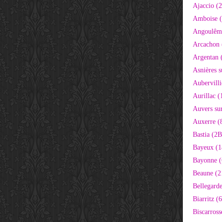
Ajaccio (
Amboise (
Angoulêm
Arcachon 
Argentan 
Asnières s
Aubervilli
Aurillac (
Auvers sur
Auxerre (
Bastia (2B
Bayeux (1
Bayonne (
Beaune (2
Bellegarde
Biarritz (
Biscarross