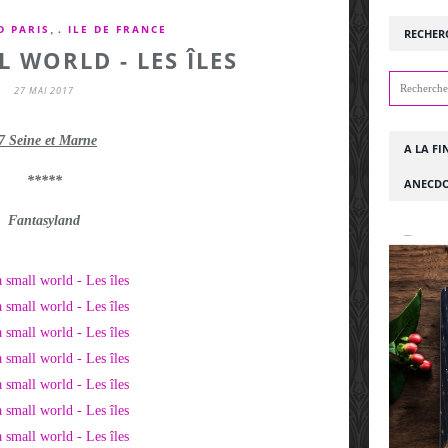
,
D PARIS
. ILE DE FRANCE
RECHER
L WORLD - LES ÎLES
27 MAI 2017
7 Seine et Marne
A LA FI
*****
ANECDO
Fantasyland