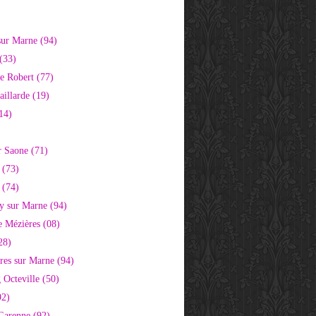
)
sur Marne (94)
(33)
e Robert (77)
aillarde (19)
14)
r Saone (71)
 (73)
 (74)
 sur Marne (94)
e Mézières (08)
28)
res sur Marne (94)
 Octeville (50)
92)
 Garenne (92)