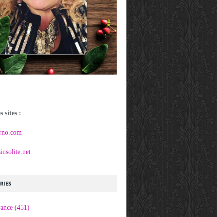
 sites :
rno.com
nsolite.net
RIES
rance
(451)