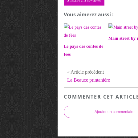
S'inscrire à la newsletter
Vous aimerez aussi :
Main street by 
Le pays des contes de
fées
La Beauce printanière
COMMENTER CET ARTICL
Ajouter un commentaire