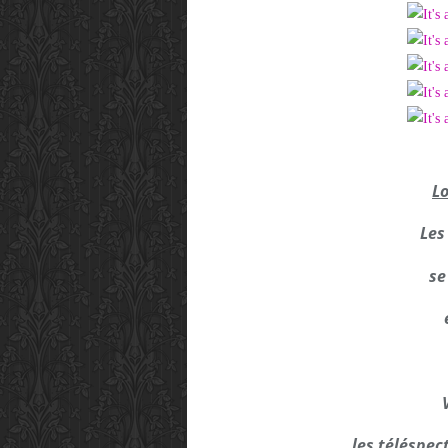
Lo
Les
se
les téléspec