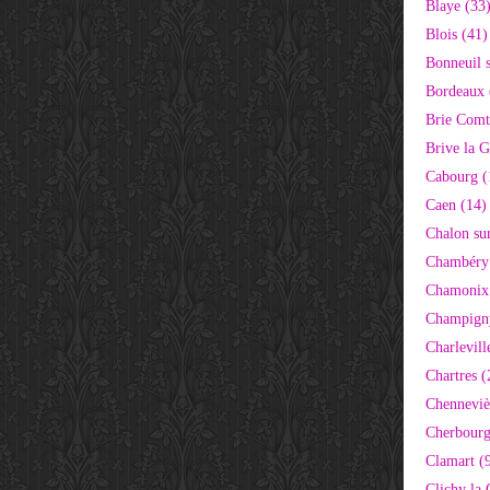
Blaye (33
Blois (41)
Bonneuil 
Bordeaux 
Brie Comt
Brive la G
Cabourg (
Caen (14)
Chalon su
Chambéry
Chamonix
Champigny
Charlevill
Chartres (
Chenneviè
Cherbourg
Clamart (
Clichy la