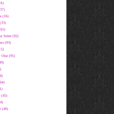
2A)
37)
e (16)
(33)
(61)
ur Seine (92)
ers (93)
15)
 Oise (95)
89)
)
4)
64)
1)
 (45)
64)
e (40)