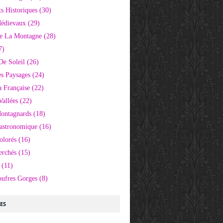
 Historiques
(30)
Médievaux
(29)
e La Montagne
(28)
7)
De Soleil
(26)
s Paysages
(24)
 Française
(22)
Vallées
(22)
Montagnards
(18)
Gastronomique
(16)
olorés
(16)
erchés
(15)
(11)
oufres Gorges
(8)
LES