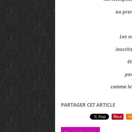
au prem
Les 
inscrit
ét
par
comme le
PARTAGER CET ARTICLE
R