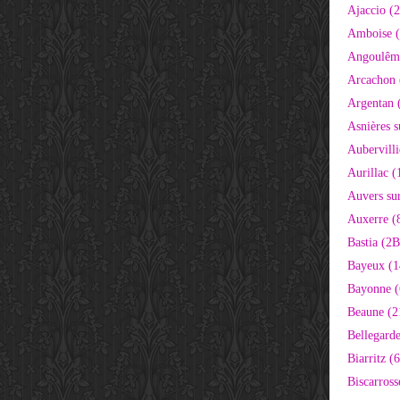
Ajaccio (
Amboise (
Angoulêm
Arcachon 
Argentan 
Asnières s
Aubervilli
Aurillac (
Auvers sur
Auxerre (
Bastia (2B
Bayeux (1
Bayonne (
Beaune (2
Bellegarde
Biarritz (
Biscarross