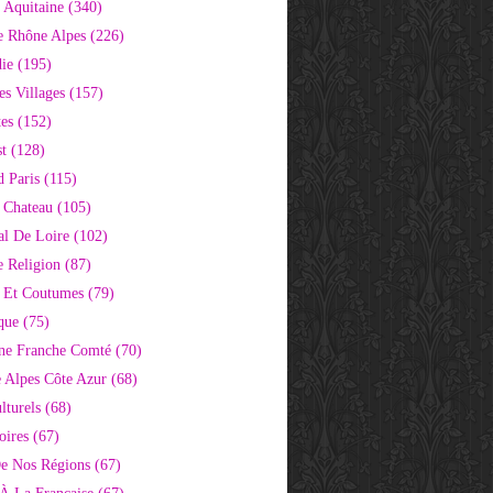
 Aquitaine
(340)
e Rhône Alpes
(226)
ie
(195)
s Villages
(157)
tes
(152)
st
(128)
d Paris
(115)
 Chateau
(105)
al De Loire
(102)
 Religion
(87)
s Et Coutumes
(79)
que
(75)
ne Franche Comté
(70)
e Alpes Côte Azur
(68)
lturels
(68)
oires
(67)
e Nos Régions
(67)