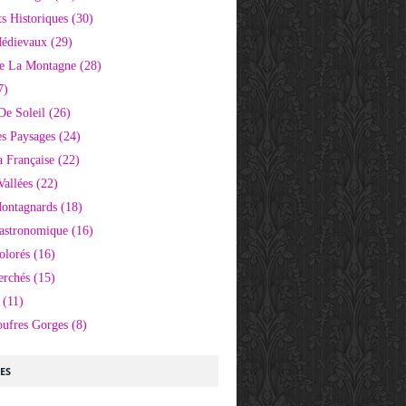
 Historiques
(30)
Médievaux
(29)
e La Montagne
(28)
7)
De Soleil
(26)
s Paysages
(24)
 Française
(22)
Vallées
(22)
Montagnards
(18)
Gastronomique
(16)
olorés
(16)
erchés
(15)
(11)
oufres Gorges
(8)
LES