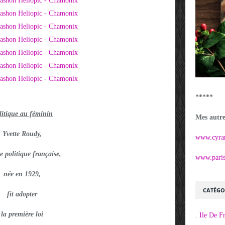
*****
litique au féminin
Mes autres
Yvette Roudy,
www.cyra
 politique française,
www.parisi
née en 1929,
CATÉGO
fit adopter
la première loi
. Ile De F