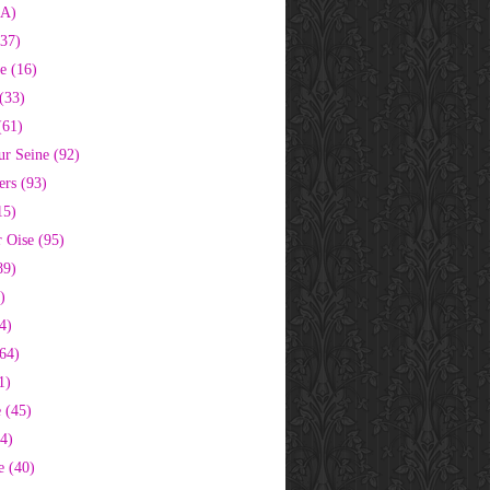
2A)
37)
e (16)
(33)
(61)
ur Seine (92)
ers (93)
15)
 Oise (95)
89)
)
4)
64)
1)
 (45)
64)
e (40)