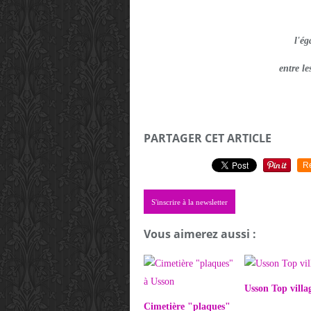
l'ég
entre l
PARTAGER CET ARTICLE
R
S'inscrire à la newsletter
Vous aimerez aussi :
Usson Top villa
Cimetière "plaques"