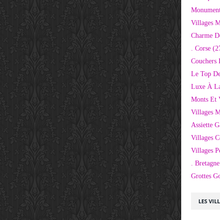
Monuments
Villages 
Charme D
. Corse
(2
Couchers 
Le Top De
Luxe À La
Monts Et 
Villages 
Assiette 
Villages C
Villages P
. Bretagne
Grottes G
LES VIL