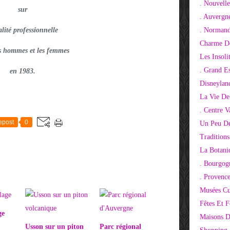
. Nouvelle
sur
. Auvergn
alité professionnelle
. Normand
Charme De
es hommes et les femmes
Les Insoli
. Grand E
en 1983.
Disneylan
La Vie De
. Centre V
epost
0
Un Peu De
Tradition
La Botani
. Bourgog
. Provenc
Musées Cu
Fêtes Et F
ge
Maisons D
Usson sur un piton
Parc régional