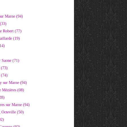
)
sur Marne (94)
(33)
e Robert (77)
aillarde (19)
14)
r Saone (71)
 (73)
 (74)
 sur Marne (94)
e Mézières (08)
28)
res sur Marne (94)
 Octeville (50)
92)
 Garenne (92)