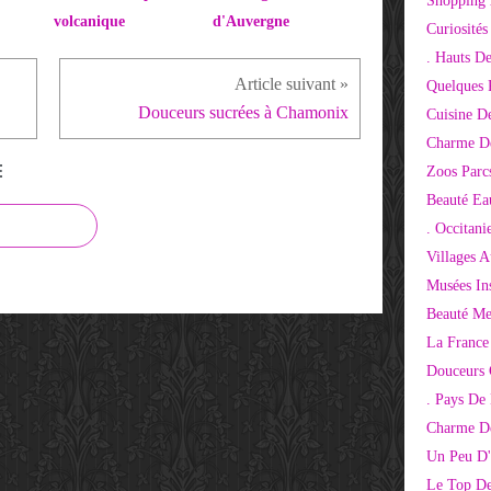
Shopping 
volcanique
d'Auvergne
Curiosité
. Hauts D
Quelques 
Douceurs sucrées à Chamonix
Cuisine D
Charme D
E
Zoos Parcs
Beauté Ea
. Occitani
Villages 
Musées Ins
Beauté Me
La France
Douceurs
. Pays De
Charme De
Un Peu D'
Le Top De