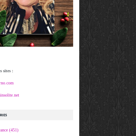
 sites :
rno.com
nsolite.net
RIES
rance
(451)