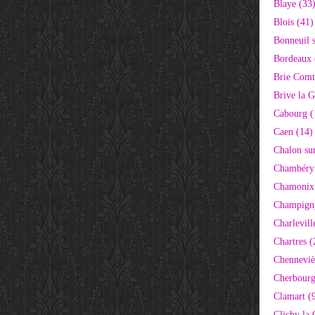
Blaye (33
Blois (41)
Bonneuil 
Bordeaux 
Brie Comt
Brive la G
Cabourg (
Caen (14)
Chalon su
Chambéry
Chamonix
Champigny
Charlevill
Chartres (
Chenneviè
Cherbourg
Clamart (
Clichy la