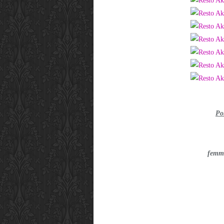
Po
femme