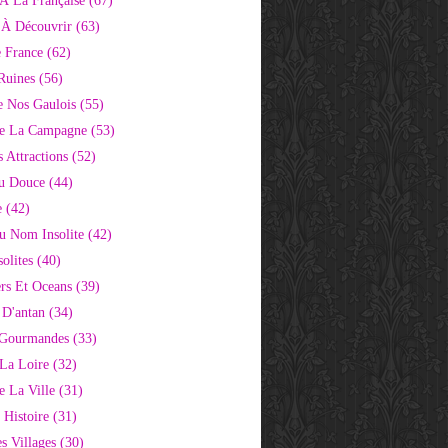
À La Française
(67)
s À Découvrir
(63)
e France
(62)
Ruines
(56)
e Nos Gaulois
(55)
e La Campagne
(53)
 Attractions
(52)
u Douce
(44)
e
(42)
Au Nom Insolite
(42)
olites
(40)
rs Et Oceans
(39)
 D'antan
(34)
 Gourmandes
(33)
 La Loire
(32)
 La Ville
(31)
 Histoire
(31)
s Villages
(30)