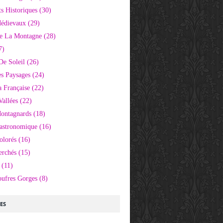
 Historiques
(30)
Médievaux
(29)
e La Montagne
(28)
7)
De Soleil
(26)
s Paysages
(24)
 Française
(22)
Vallées
(22)
Montagnards
(18)
Gastronomique
(16)
olorés
(16)
erchés
(15)
(11)
oufres Gorges
(8)
LES