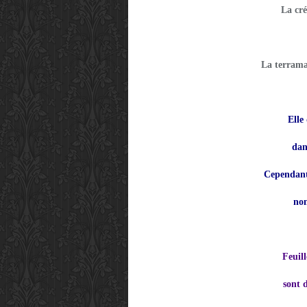
La cré
La terrama
Elle
dan
Cependant,
non
Feuill
sont d