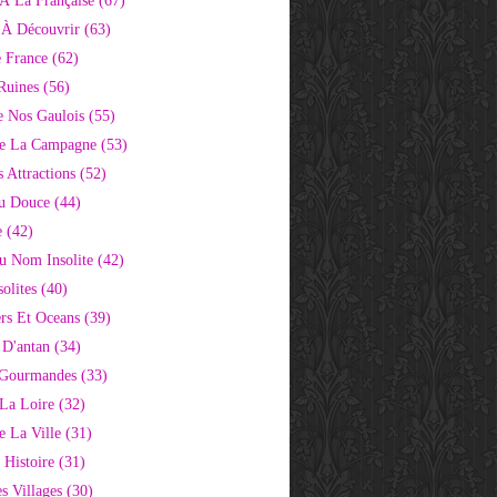
À La Française
(67)
s À Découvrir
(63)
e France
(62)
Ruines
(56)
e Nos Gaulois
(55)
e La Campagne
(53)
 Attractions
(52)
u Douce
(44)
e
(42)
Au Nom Insolite
(42)
olites
(40)
rs Et Oceans
(39)
 D'antan
(34)
 Gourmandes
(33)
 La Loire
(32)
 La Ville
(31)
 Histoire
(31)
s Villages
(30)