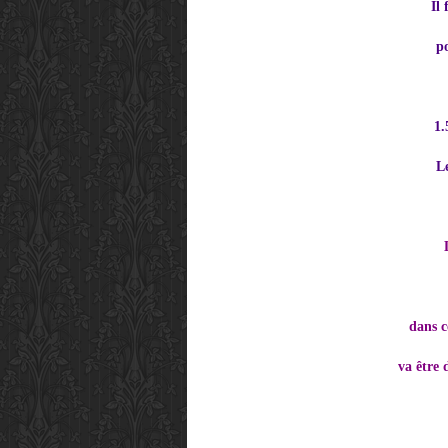
Il
p
1.
Le
dans c
va être