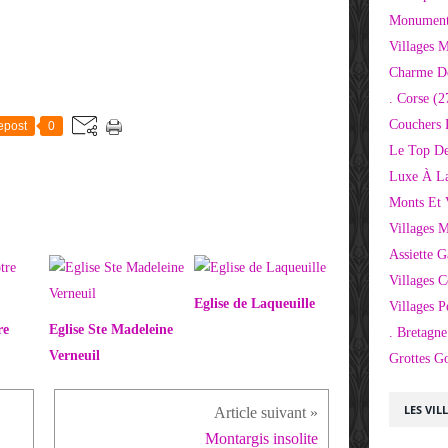
Monuments
Villages 
Charme D
. Corse
(2
Couchers 
epost
0
Le Top De
Luxe À La
Monts Et 
Villages 
Assiette 
Villages C
Eglise de Laqueuille
Villages P
re
Eglise Ste Madeleine
. Bretagne
Verneuil
Grottes G
LES VIL
Montargis insolite