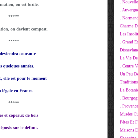
. Nouvelle
mation, on est brûlé.
. Auvergn
*****
. Normand
Charme De
tion, on devient compost.
Les Insoli
*****
. Grand E
Disneylan
 deviendra courante
La Vie De
s quelques années.
. Centre V
Un Peu De
 elle est pour le moment
Tradition
La Botani
 légale en France.
. Bourgog
*****
. Provenc
Musées Cu
es et copeaux de bois
Fêtes Et F
éposés sur le défunt.
Maisons D