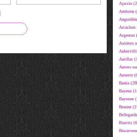
Ajaccio (
Amboise (
E
Angoulêm
Arcachon 
Argentan 
Asnières s
Aubervilli
Aurillac (
Auvers sur
Auxerre (
Bastia (2B
Bayeux (1
Bayonne (
Beaune (2
Bellegarde
Biarritz (
Biscarross