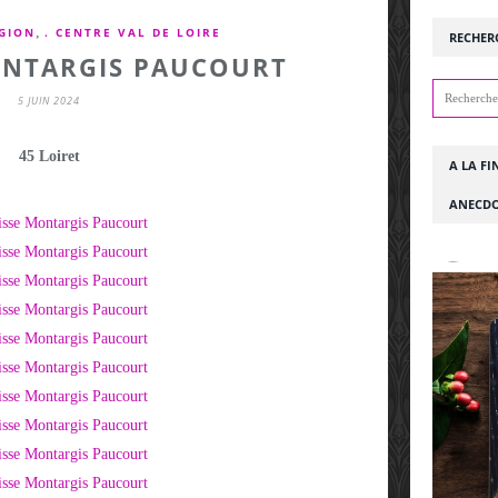
,
GION
. CENTRE VAL DE LOIRE
RECHER
ONTARGIS PAUCOURT
5 JUIN 2024
45 Loiret
A LA FI
ANECDO