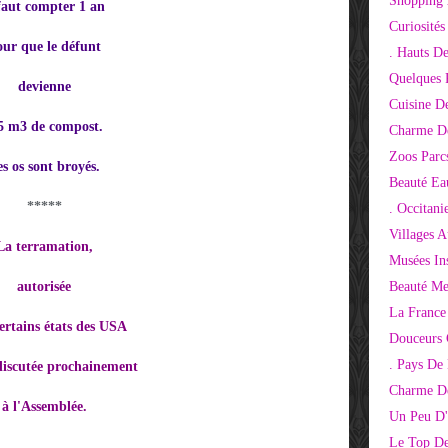
Shopping 
 faut compter 1 an
Curiosité
our que le défunt
. Hauts D
Quelques 
devienne
Cuisine D
5 m3 de compost.
Charme D
Zoos Parcs
s os sont broyés.
Beauté Ea
*****
. Occitani
Villages 
La terramation,
Musées Ins
autorisée
Beauté Me
La France
ertains états des USA
Douceurs
. Pays De
 discutée prochainement
Charme De
à l'Assemblée.
Un Peu D'
Le Top De