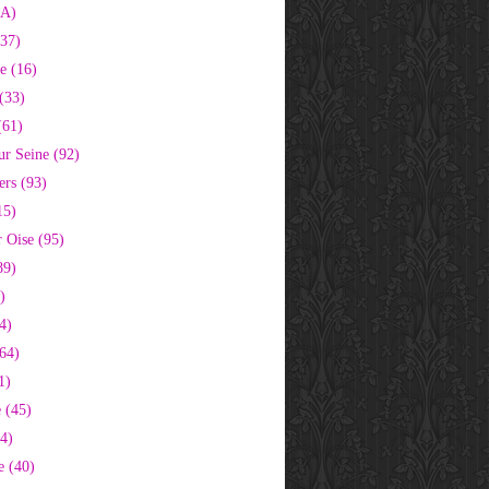
2A)
37)
e (16)
(33)
(61)
ur Seine (92)
ers (93)
15)
 Oise (95)
89)
)
4)
64)
1)
 (45)
64)
e (40)