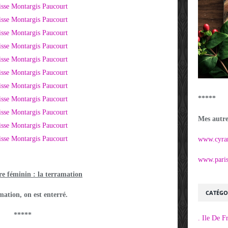
*****
Mes autres
www.cyra
www.parisi
e féminin : la terramation
CATÉGO
ation, on est enterré.
*****
. Ile De F