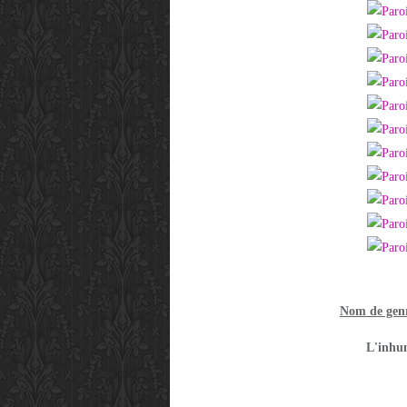
Nom de genr
L'inhum