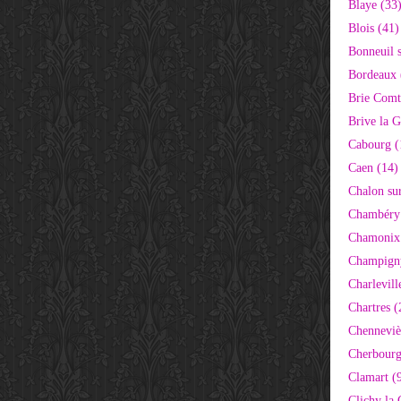
Blaye (33
Blois (41)
Bonneuil 
Bordeaux 
Brie Comt
Brive la G
Cabourg (
Caen (14)
Chalon su
Chambéry
Chamonix
Champigny
Charlevill
Chartres (
Chenneviè
Cherbourg
Clamart (
Clichy la