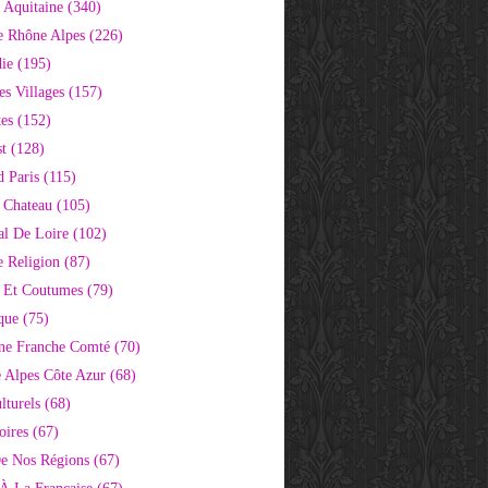
 Aquitaine
(340)
e Rhône Alpes
(226)
ie
(195)
s Villages
(157)
tes
(152)
st
(128)
d Paris
(115)
 Chateau
(105)
al De Loire
(102)
 Religion
(87)
s Et Coutumes
(79)
que
(75)
ne Franche Comté
(70)
e Alpes Côte Azur
(68)
lturels
(68)
oires
(67)
e Nos Régions
(67)