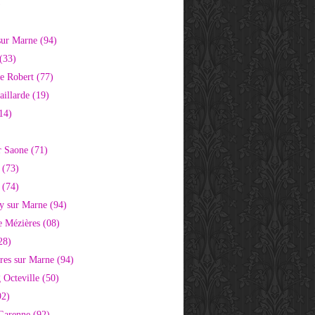
)
sur Marne (94)
(33)
e Robert (77)
aillarde (19)
14)
r Saone (71)
 (73)
 (74)
 sur Marne (94)
e Mézières (08)
28)
res sur Marne (94)
 Octeville (50)
92)
 Garenne (92)