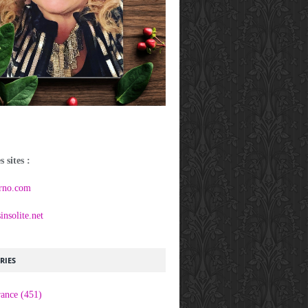
 sites :
rno.com
nsolite.net
RIES
rance
(451)