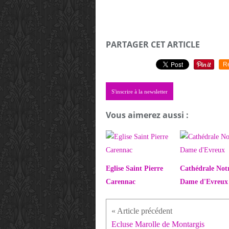
PARTAGER CET ARTICLE
R
S'inscrire à la newsletter
Vous aimerez aussi :
Eglise Saint Pierre
Cathédrale Not
Carennac
Dame d'Evreux
Ecluse Marolle de Montargis