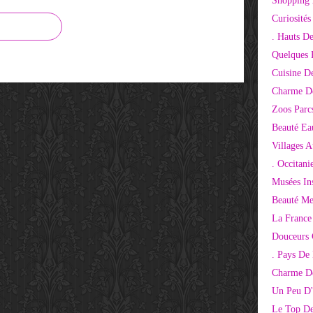
Shopping 
Curiosité
. Hauts D
Quelques 
Cuisine D
Charme D
Zoos Parcs
Beauté Ea
Villages 
. Occitani
Musées Ins
Beauté Me
La France
Douceurs
. Pays De
Charme De
Un Peu D'
Le Top De