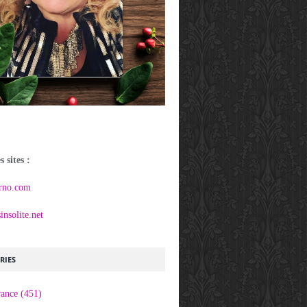
 sites :
rno.com
nsolite.net
RIES
rance
(451)