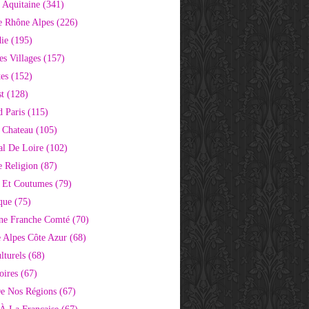
 Aquitaine
(341)
e Rhône Alpes
(226)
ie
(195)
s Villages
(157)
tes
(152)
st
(128)
d Paris
(115)
 Chateau
(105)
al De Loire
(102)
 Religion
(87)
s Et Coutumes
(79)
que
(75)
ne Franche Comté
(70)
e Alpes Côte Azur
(68)
lturels
(68)
oires
(67)
e Nos Régions
(67)