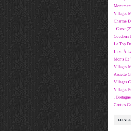
Monuments
Villages 
Charme D
. Corse
(2
Couchers 
Le Top De
Luxe À La
Monts Et 
Villages 
Assiette 
Villages C
Villages P
. Bretagne
Grottes G
LES VIL