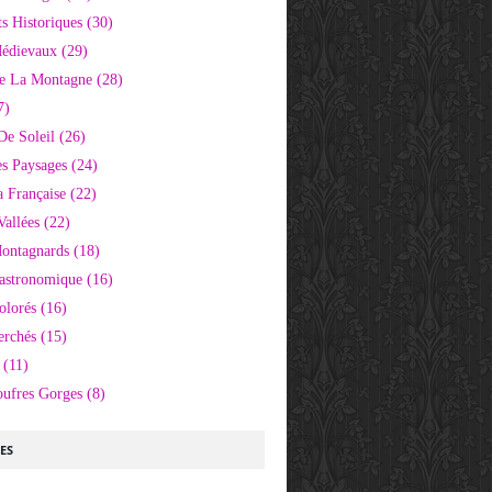
 Historiques
(30)
Médievaux
(29)
e La Montagne
(28)
7)
De Soleil
(26)
s Paysages
(24)
 Française
(22)
Vallées
(22)
Montagnards
(18)
Gastronomique
(16)
olorés
(16)
erchés
(15)
(11)
oufres Gorges
(8)
LES