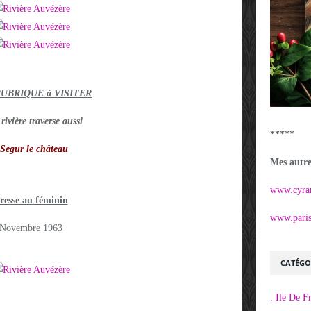
RUBRIQUE à VISITER
 rivière traverse aussi
*****
Segur le château
Mes autres
www.cyra
resse au féminin
www.parisi
Novembre 1963
CATÉGO
. Ile De F