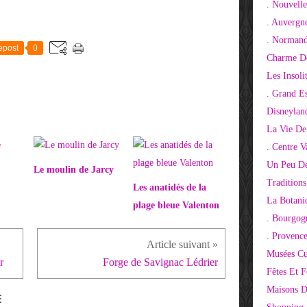
. Nouvelle
. Auvergn
. Normand
epost
0
Charme De
Les Insoli
. Grand E
Disneylan
La Vie De
. Centre V
Un Peu De
Le moulin de Jarcy
Tradition
Les anatidés de la
La Botani
plage bleue Valenton
. Bourgog
. Provenc
Musées Cu
r
Forge de Savignac Lédrier
Fêtes Et F
Maisons D
E