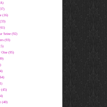
2A)
37)
e (16)
(33)
(61)
ur Seine (92)
ers (93)
15)
 Oise (95)
89)
)
4)
64)
1)
 (45)
64)
e (40)