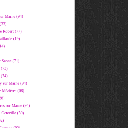
)
sur Marne (94)
(33)
e Robert (77)
aillarde (19)
14)
r Saone (71)
 (73)
 (74)
 sur Marne (94)
e Mézières (08)
28)
res sur Marne (94)
 Octeville (50)
92)
 Garenne (92)