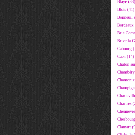
Blaye (33
Blois (41)
Bonneuil 
Bordeaux 
Brie Comt
Brive la G
Cabourg (
Caen (14)
Chalon su
Chambéry
Chamonix
Champigny
Charlevill
Chartres (
Chenneviè
Cherbourg
Clamart (
Clichy la