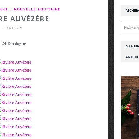
,
OUCE
. NOUVELLE AQUITAINE
RECHER
ÈRE AUVÉZÈRE
29 MAI 2021
24 Dordogne
A LA FI
ANECDO