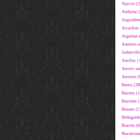
Ajaccio (
Amboise (
Angoulêm
Arcachon 
Argentan 
Asnières s
Aubervilli
Aurillac (
Auvers sur
Auxerre (
Bastia (2B
Bayeux (1
Bayonne (
Beaune (2
Bellegarde
Biarritz (
Biscarross