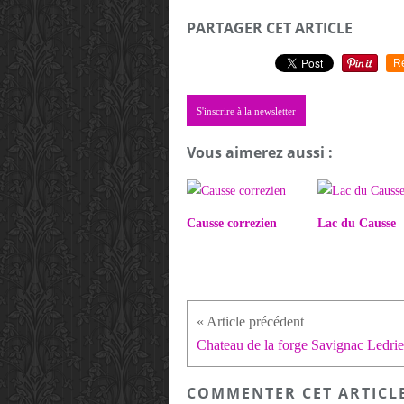
PARTAGER CET ARTICLE
R
S'inscrire à la newsletter
Vous aimerez aussi :
Causse correzien
Lac du Causse
Chateau de la forge Savignac Ledrie
COMMENTER CET ARTICL