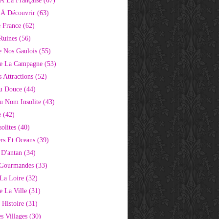
À La Française
(67)
s À Découvrir
(63)
e France
(62)
Ruines
(56)
e Nos Gaulois
(55)
e La Campagne
(53)
 Attractions
(52)
u Douce
(44)
Au Nom Insolite
(43)
e
(42)
olites
(40)
rs Et Oceans
(39)
 D'antan
(34)
 Gourmandes
(33)
 La Loire
(32)
 La Ville
(31)
 Histoire
(31)
s Villages
(30)