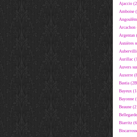
Ajaccio (
Amboise (
Angoulêm
Arcachon 
Argentan 
Asnières s
Aubervilli
Aurillac (
Auvers sur
Auxerre (
Bastia (2B
Bayeux (1
Bayonne (
Beaune (2
Bellegarde
Biarritz (
Biscarross