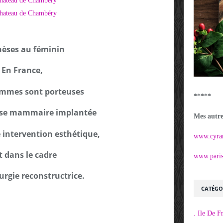
hèses au féminin
En France,
emmes sont porteuses
*****
èse mammaire implantée
Mes autres
e intervention esthétique,
www.cyra
t dans le cadre
www.parisi
urgie reconstructrice.
CATÉGO
. Ile De F