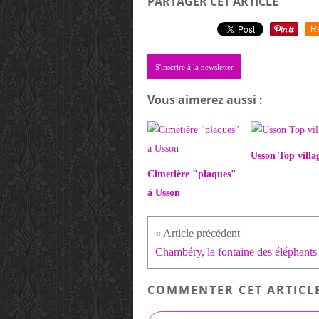
PARTAGER CET ARTICLE
R
S'inscrire à la newsletter
Vous aimerez aussi :
Usson Top villa
Cimetière "plaques"
à Usson
Chambéry, la fontaine des éléphants
COMMENTER CET ARTICL