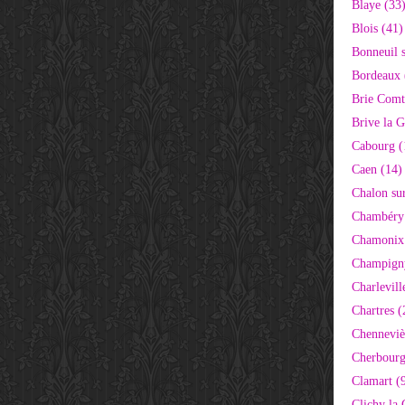
Blaye (33
Blois (41)
Bonneuil 
Bordeaux 
Brie Comt
Brive la G
Cabourg (
Caen (14)
Chalon su
Chambéry
Chamonix
Champigny
Charlevill
Chartres (
Chenneviè
Cherbourg
Clamart (
Clichy la