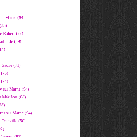
)
sur Marne (94)
(33)
e Robert (77)
aillarde (19)
14)
r Saone (71)
 (73)
 (74)
 sur Marne (94)
e Mézières (08)
28)
res sur Marne (94)
 Octeville (50)
92)
 Garenne (92)