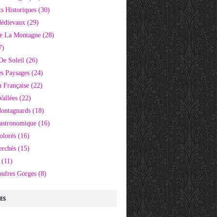
 Historiques
(30)
Médievaux
(29)
e La Montagne
(28)
7)
De Soleil
(26)
s Paysages
(24)
 Française
(22)
Vallées
(22)
Montagnards
(18)
Gastronomique
(16)
olorés
(16)
erchés
(15)
(11)
oufres Gorges
(8)
LES