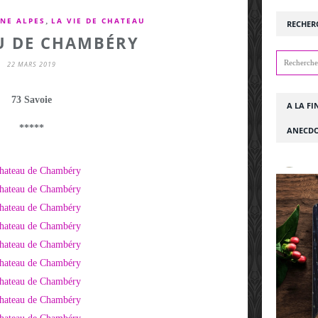
,
NE ALPES
LA VIE DE CHATEAU
RECHER
U DE CHAMBÉRY
22 MARS 2019
73 Savoie
A LA FI
*****
ANECDO