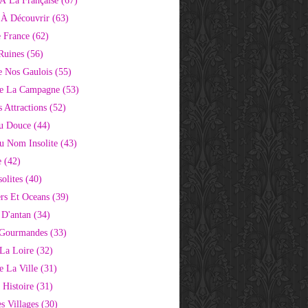
À La Française
(67)
s À Découvrir
(63)
e France
(62)
Ruines
(56)
e Nos Gaulois
(55)
e La Campagne
(53)
 Attractions
(52)
u Douce
(44)
Au Nom Insolite
(43)
e
(42)
olites
(40)
rs Et Oceans
(39)
 D'antan
(34)
 Gourmandes
(33)
 La Loire
(32)
 La Ville
(31)
 Histoire
(31)
s Villages
(30)