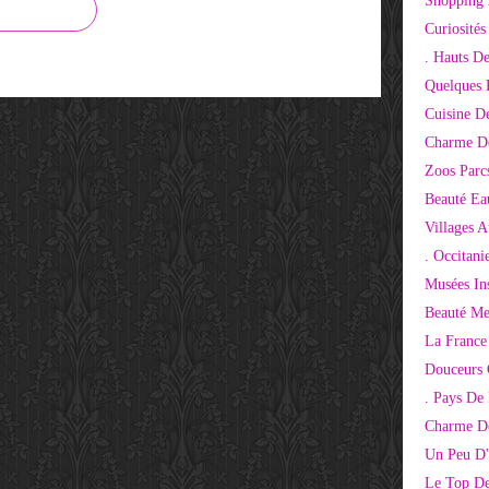
Shopping 
Curiosité
. Hauts D
Quelques 
Cuisine D
Charme D
Zoos Parcs
Beauté Ea
Villages 
. Occitani
Musées Ins
Beauté Me
La France
Douceurs
. Pays De
Charme De
Un Peu D'
Le Top De