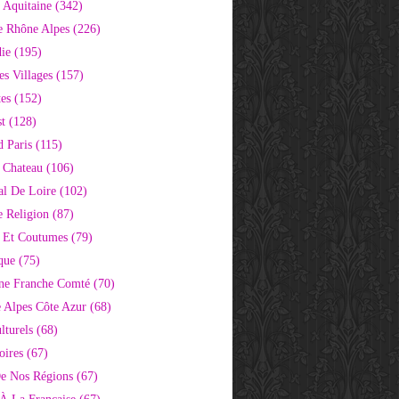
 Aquitaine
(342)
e Rhône Alpes
(226)
ie
(195)
s Villages
(157)
tes
(152)
st
(128)
d Paris
(115)
 Chateau
(106)
al De Loire
(102)
 Religion
(87)
s Et Coutumes
(79)
que
(75)
ne Franche Comté
(70)
e Alpes Côte Azur
(68)
lturels
(68)
oires
(67)
e Nos Régions
(67)