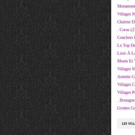
Monuments
Villages 
Charme D
. Corse
(2
Couchers 
Le Top De
Luxe À La
Monts Et 
Villages 
Assiette 
Villages C
Villages P
. Bretagne
Grottes G
LES VIL