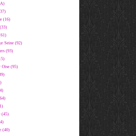
2A)
37)
e (16)
(33)
(61)
ur Seine (92)
ers (93)
15)
 Oise (95)
89)
)
4)
64)
1)
 (45)
64)
e (40)