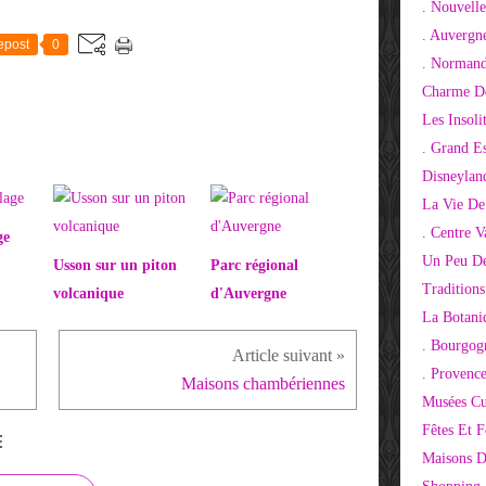
. Nouvelle
. Auvergn
epost
0
. Normand
Charme De
Les Insoli
. Grand E
Disneylan
La Vie De
. Centre V
ge
Un Peu De
Usson sur un piton
Parc régional
Tradition
volcanique
d'Auvergne
La Botani
. Bourgog
. Provenc
Maisons chambériennes
Musées Cu
Fêtes Et F
E
Maisons D