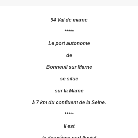
94 Val de marne
*****
Le port autonome
de
Bonneuil sur Marne
se situe
sur la Marne
à 7 km du confluent de la Seine.
*****
Il est
le deuxième port fluvial